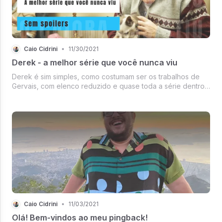
Caio Cidrini
•
11/30/2021
Derek - a melhor série que você nunca viu
Derek é sim simples, como costumam ser os trabalhos de
Gervais, com elenco reduzido e quase toda a série dentro
de uma locação, o asilo em Broad Hill. No entanto,
simplicidade não é sinônimo de ingenuidade. Derek é de
uma delicadeza e de um envolvime
Caio Cidrini
•
11/03/2021
Olá! Bem-vindos ao meu pingback!