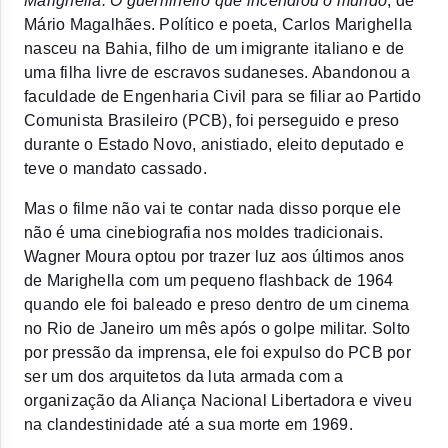
Marighella: O guerrilheiro que incendiou o mundo
, de 
Mário Magalhães. Político e poeta, Carlos Marighella 
nasceu na Bahia, filho de um imigrante italiano e de 
uma filha livre de escravos sudaneses. Abandonou a 
faculdade de Engenharia Civil para se filiar ao Partido 
Comunista Brasileiro (PCB), foi perseguido e preso 
durante o Estado Novo, anistiado, eleito deputado e 
teve o mandato cassado. 
Mas o filme não vai te contar nada disso porque ele 
não é uma cinebiografia nos moldes tradicionais. 
Wagner Moura optou por trazer luz aos últimos anos 
de Marighella com um pequeno flashback de 1964 
quando ele foi baleado e preso dentro de um cinema 
no Rio de Janeiro um mês após o golpe militar. Solto 
por pressão da imprensa, ele foi expulso do PCB por 
ser um dos arquitetos da luta armada com a 
organização da Aliança Nacional Libertadora e viveu 
na clandestinidade até a sua morte em 1969. 