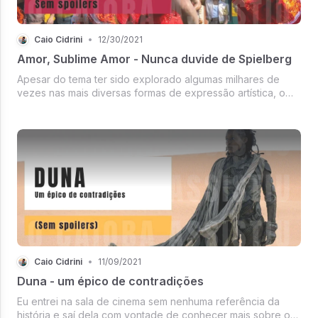
Caio Cidrini
•
12/30/2021
Amor, Sublime Amor - Nunca duvide de Spielberg
Apesar do tema ter sido explorado algumas milhares de
vezes nas mais diversas formas de expressão artística, o
romance proibido não ganha o protagonismo do filme. Ele é
até meio apressado tendo em vista a duração de mais de
duas horas. Está longe de
Caio Cidrini
•
11/09/2021
Duna - um épico de contradições
Eu entrei na sala de cinema sem nenhuma referência da
história e saí dela com vontade de conhecer mais sobre o