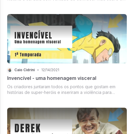
universo criado por Herbert. O filme é didático, mas não
explícito ao apresentar peculiaridades do funcionamento
daquele meio.
Caio Cidrini
•
12/14/2021
Invencível - uma homenagem visceral
Os criadores juntaram todos os pontos que gostam em
histórias de super-heróis e inseriram a violência para
questionarem alguns pontos. Ela é mais um tributo
exageradamente visceral do que uma obra cínica.