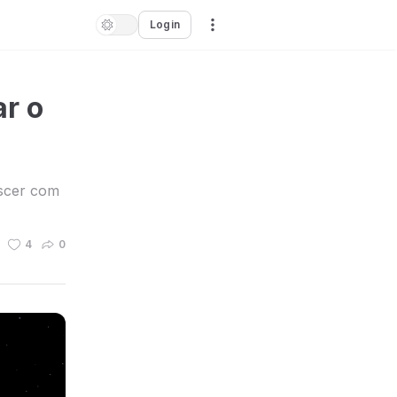
Login
r o
escer com
4
0