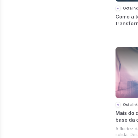
Octalink
Como a t
transfor
financei
Octalink
Mais do 
base da 
confianç
A fluidez 
sólida. De