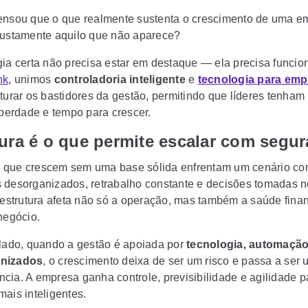
ensou que o que realmente sustenta o crescimento de uma e
justamente aquilo que não aparece?
gia certa não precisa estar em destaque — ela precisa funcion
nk
, unimos
controladoria inteligente
e
tecnologia para em
uturar os bastidores da gestão, permitindo que líderes tenham
iberdade e tempo para crescer.
ura é o que permite escalar com segu
 que crescem sem uma base sólida enfrentam um cenário c
 desorganizados, retrabalho constante e decisões tomadas n
e estrutura afeta não só a operação, mas também a saúde finan
negócio.
 lado, quando a gestão é apoiada por
tecnologia, automaçã
nizados
, o crescimento deixa de ser um risco e passa a ser
cia. A empresa ganha controle, previsibilidade e agilidade p
mais inteligentes.