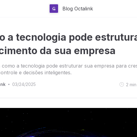
Blog Octalink
 a tecnologia pode estrutura
cimento da sua empresa
 como a tecnologia pode estruturar sua empresa para cr
ontrole e decisões inteligentes.
ink
03/24/2025
2
min
•