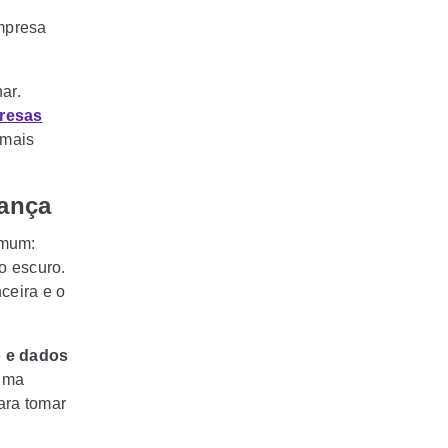
mpresa
ar.
presas
 mais
rança
omum:
o escuro.
ceira e o
o e dados
 uma
ara tomar