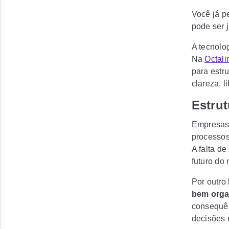
Você já p
pode ser 
A tecnolo
Na
Octali
para estr
clareza, l
Estrut
Empresas
processos
A falta d
futuro do 
Por outro
bem orga
consequên
decisões 