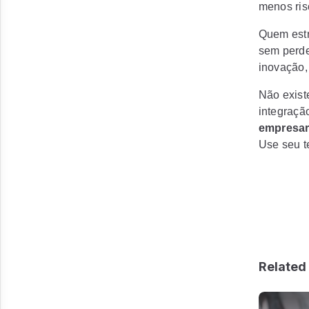
menos ris
Quem estr
sem perde
inovação,
Não exist
integraçã
empresari
Use seu t
Related 