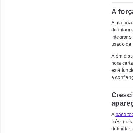
A for
A maioria
de inform
integrar 
usado de 
Além dis
hora cert
está func
a confian
Cresc
apare
A
base te
mês, mas 
definidos