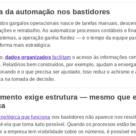
ça da automação nos bastidores
 dos gargalos operacionais nasce de tarefas manuais, descen
ações e retrabalho. Ao automatizar processos contábeis e fina
sistemas, a operação ganha fluidez — e o tempo da equipe pa
forma mais estratégica.
so,
dados organizados
facilitam
o acesso às informações cer
a. Relatórios bem construídos, por exemplo, ajudam a enxerga
ionando e o que precisa ser ajustado. Isso reduz o achismo 
ça na tomada de decisão.
imento exige estrutura — mesmo que e
ça
cnológica que funciona
nos bastidores não aparece nos resul
é ela que torna tudo possível. Quando os processos estão b
 e a empresa tem visibilidade sobre os números, é possível e