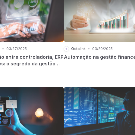
•
03/27/2025
Octalink
•
03/20/2025
o entre controladoria, ERP
Automação na gestão finance
cs: o segredo da gestão
te