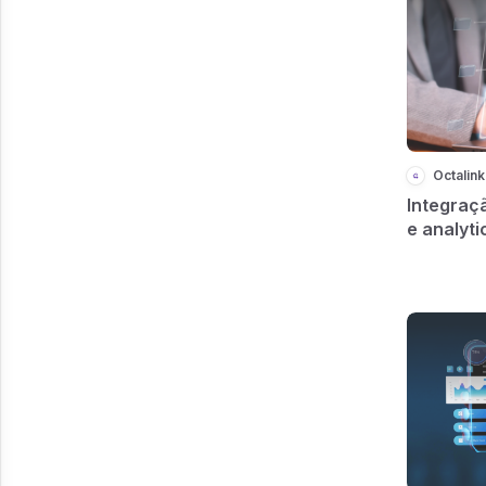
Octalink
Integraçã
e analyti
inteligen