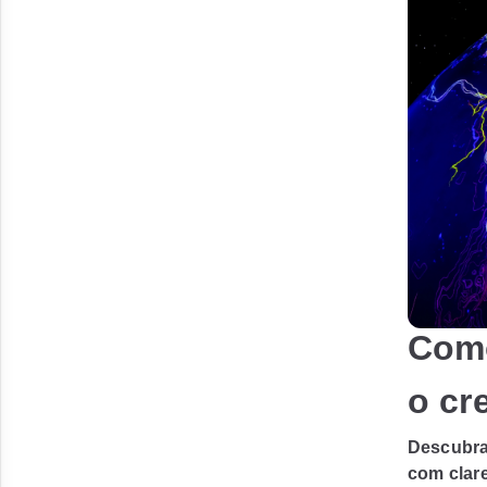
Como
o cr
Descubra
com clare