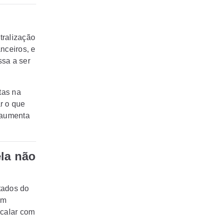
tralização
nceiros, e
ssa a ser
tas na
r o que
e aumenta
la não
tados do
em
scalar com