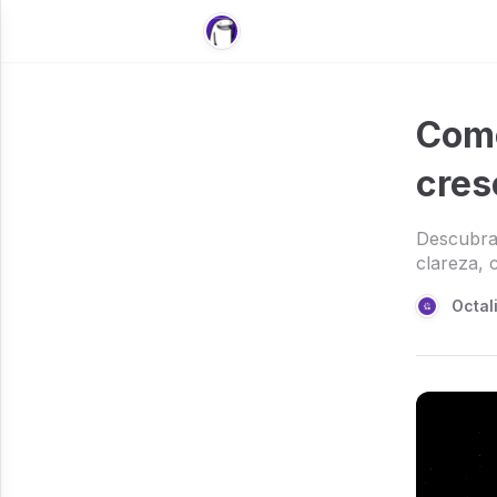
Como
cres
Descubra
clareza, c
Octal