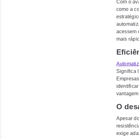
Com o ava
como a co
estratégi
automatiz
acessem d
mais rápi
Eficiê
Automatiz
Significa
Empresas 
identifica
vantagem 
O des
Apesar do
resistênc
exige ada