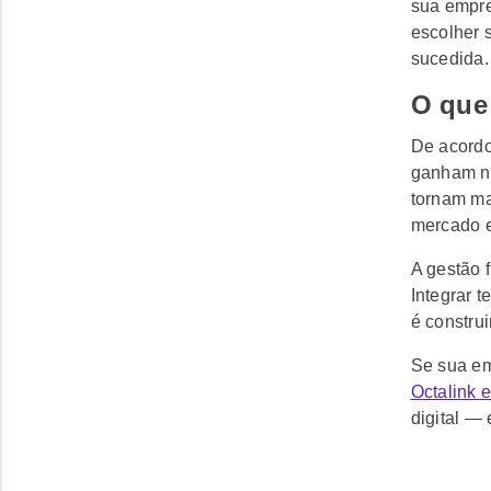
sua empre
escolher 
sucedida.
O que
De acordo
ganham nã
tornam ma
mercado e
A gestão 
Integrar 
é construi
Se sua em
Octalink e
digital —