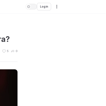
Login
ra?
5
0