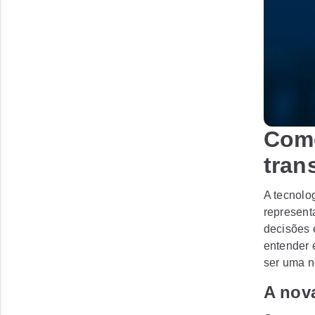
Como
tran
A tecnolo
represent
decisões 
entender 
ser uma n
A nova