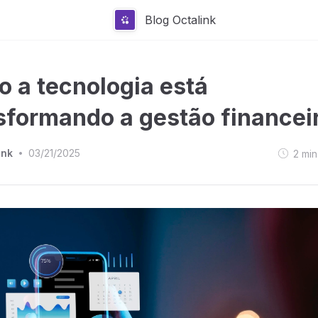
Blog Octalink
 a tecnologia está
sformando a gestão financei
ink
03/21/2025
2
min
•