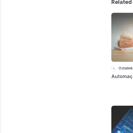
Related 
Octalink
Automaçã