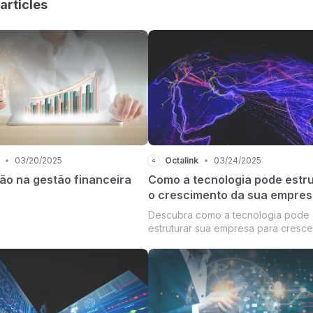
articles
•
03/20/2025
Octalink
•
03/24/2025
o na gestão financeira
Como a tecnologia pode estru
o crescimento da sua empres
Descubra como a tecnologia pode
estruturar sua empresa para cresc
clareza, controle e decisões intelig