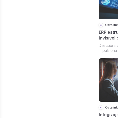
Octalink
ERP estr
invisível
das empr
Descubra 
impulsiona
sólido nas
destacam 
Octalink
Integraçã