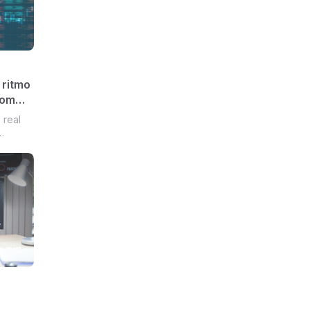
 ritmo
com
real
 o
 dados