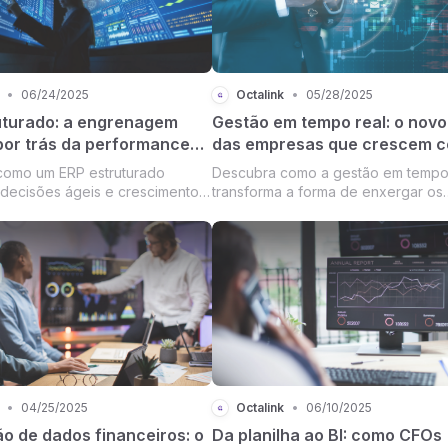
•
06/24/2025
Octalink
•
05/28/2025
uturado: a engrenagem
Gestão em tempo real: o novo
 por trás da performance
das empresas que crescem 
esas que mais crescem
clareza
como um ERP estruturado
Descubra como a gestão em tempo 
 decisões ágeis e crescimento
transforma a forma de enxergar os
 empresas que mais se
números, tomar decisões e planejar
no mercado.
futuro — com clareza, confiança e
sempre à mão.
•
04/25/2025
Octalink
•
06/10/2025
o de dados financeiros: o
Da planilha ao BI: como CFOs