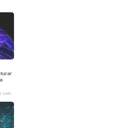
turar
a
er com
entes.