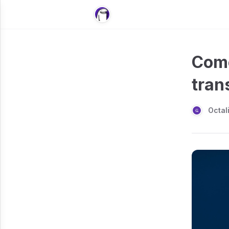
Como
tran
Octal