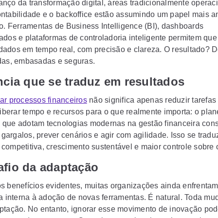
nço da transformação digital, áreas tradicionalmente operac
ntabilidade e o backoffice estão assumindo um papel mais an
co. Ferramentas de Business Intelligence (BI), dashboards
ados e plataformas de controladoria inteligente permitem que
ados em tempo real, com precisão e clareza. O resultado? 
das, embasadas e seguras.
ncia que se traduz em resultados
ar processos financeiros
não significa apenas reduzir tarefas
 liberar tempo e recursos para o que realmente importa: o pla
que adotam tecnologias modernas na gestão financeira co
r gargalos, prever cenários e agir com agilidade. Isso se trad
competitiva, crescimento sustentável e maior controle sobre 
afio da adaptação
s benefícios evidentes, muitas organizações ainda enfrenta
ia interna à adoção de novas ferramentas. É natural. Toda m
ptação. No entanto, ignorar esse movimento de inovação pod