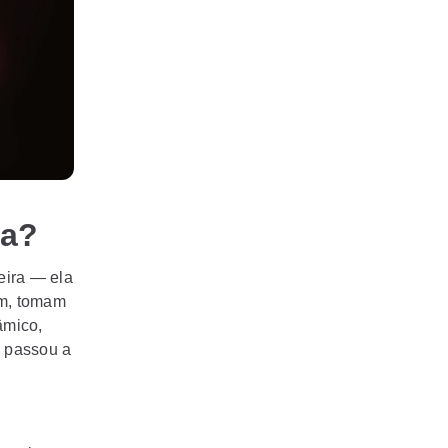
ra?
eira — ela
am, tomam
âmico,
e passou a