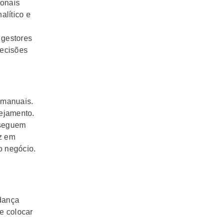
ionais
alítico e
 gestores
Decisões
 manuais.
nejamento.
nseguem
uz em
o negócio.
m
udança
e colocar