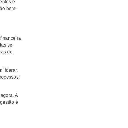
entos e
ção bem-
financeira
las se
ças de
 liderar.
processos:
agora. A
 gestão é