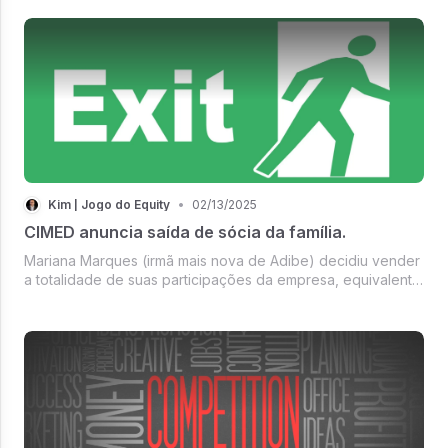
OpenAI x Musk revelou sinais claros que poderiam ter sido
evitados.
Kim | Jogo do Equity
•
02/13/2025
CIMED anuncia saída de sócia da família.
Mariana Marques (irmã mais nova de Adibe) decidiu vender
a totalidade de suas participações da empresa, equivalente
a 6% do capital social total, para seguir sonho na Austrália.