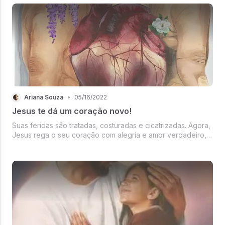
Ariana Souza
•
05/16/2022
Jesus te dá um coração novo!
Suas feridas são tratadas, costuradas e cicatrizadas. Agora,
Jesus rega o seu coração com alegria e amor verdadeiro,
para que um lindo jardim cresça e floresça, afim de que
você possa distribuir suas flores, aonde quer que fores.