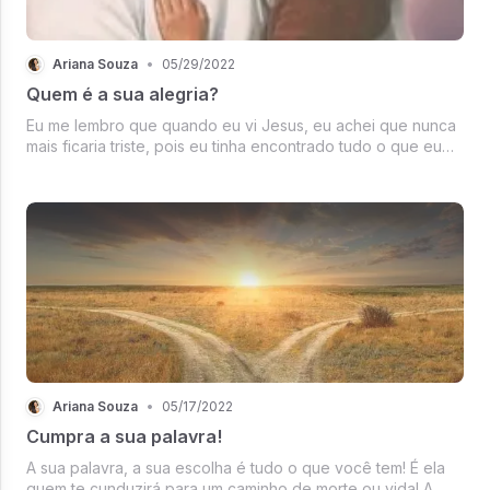
Ariana Souza
•
05/29/2022
Quem é a sua alegria?
Eu me lembro que quando eu vi Jesus, eu achei que nunca
mais ficaria triste, pois eu tinha encontrado tudo o que eu
procurava, quando eu olhei pra Ele eu vi que não teria nada
mais no mundo que poderia me preencher e me completar,
me saciar e...
Ariana Souza
•
05/17/2022
Cumpra a sua palavra!
A sua palavra, a sua escolha é tudo o que você tem! É ela
quem te cunduzirá para um caminho de morte ou vida! A