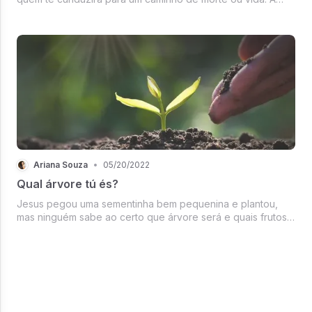
Palavra é tudo o que você tem! A palavra de Deus é que
nos guia, nos livra das ciladas do inimigo e nos dá
sabedoria para fazermos...
Ariana Souza
•
05/20/2022
Qual árvore tú és?
Jesus pegou uma sementinha bem pequenina e plantou,
mas ninguém sabe ao certo que árvore será e quais frutos
darão, nem a própria árvore sabe qual o seu fruto.