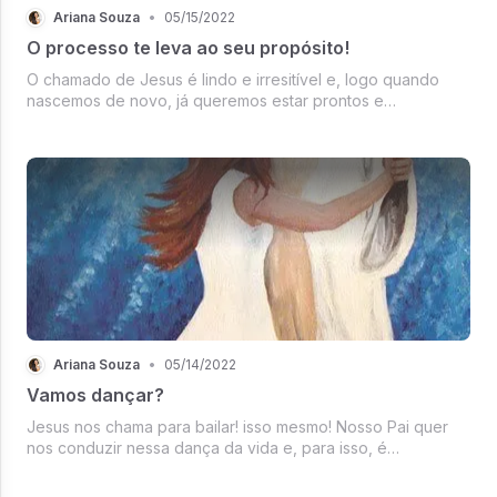
Ariana Souza
•
05/15/2022
O processo te leva ao seu propósito!
O chamado de Jesus é lindo e irresitível e, logo quando
nascemos de novo, já queremos estar prontos e
preparados para servir a Sua Obra. Mas tudo tem um
processo, um tempo de preparação, não significa ficar
parado sem nada fazer; é caminhar c...
Ariana Souza
•
05/14/2022
Vamos dançar?
Jesus nos chama para bailar! isso mesmo! Nosso Pai quer
nos conduzir nessa dança da vida e, para isso, é
necessário deixar-se guiar. Ele é que escolhe o próximo
passo, basta você acompanhar!