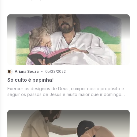
imaginávamos e esperávamos, e intimidade, pois quando
temos Ele como Pai, Senhor e amigo temos a certeza e
plena confiança de que Ele é justo e, i...
Ariana Souza
•
05/23/2022
Só culto é papinha!
Exercer os desígnios de Deus, cumprir nosso propósito e
seguir os passos de Jesus é muito maior que ir domingo
aos cultos. Às vezes queremos ser sempre alimentados,
queremos que o culto seja perfeito, que toque nossa alma
e nossos corações, q...