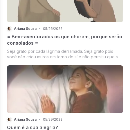
Ariana Souza
•
05/26/2022
= Bem-aventurados os que choram, porque serão
consolados =
Seja grato por cada lágrima derramada. Seja grato pois
você não criou muros em torno de sí e não permitiu que seu
coração se endurecesse diante de tantas decepções,
tribulações e tristezas que há no mundo.
Ariana Souza
•
05/29/2022
Quem é a sua alegria?