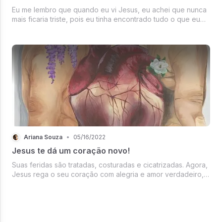
Eu me lembro que quando eu vi Jesus, eu achei que nunca
mais ficaria triste, pois eu tinha encontrado tudo o que eu
procurava, quando eu olhei pra Ele eu vi que não teria nada
mais no mundo que poderia me preencher e me completar,
me saciar e...
Ariana Souza
•
05/16/2022
Jesus te dá um coração novo!
Suas feridas são tratadas, costuradas e cicatrizadas. Agora,
Jesus rega o seu coração com alegria e amor verdadeiro,
para que um lindo jardim cresça e floresça, afim de que
você possa distribuir suas flores, aonde quer que fores.