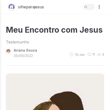
olheparajesus
Meu Encontro com Jesus
Testemunho
Ariana Souza
10
min
11
2
05/09/2022