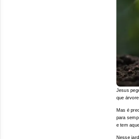
Jesus pego
que árvore
Mas é prec
para sempr
e tem aque
Nesse jard