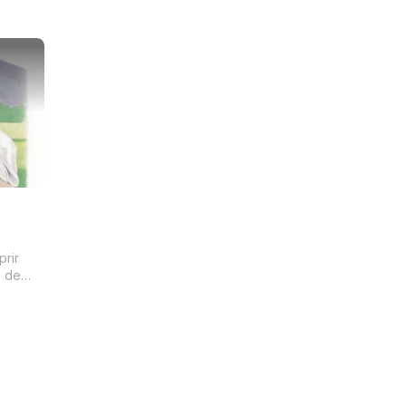
or você
ontra a
furece
ari...
rir
s de
 aos
pre
seja
ossos