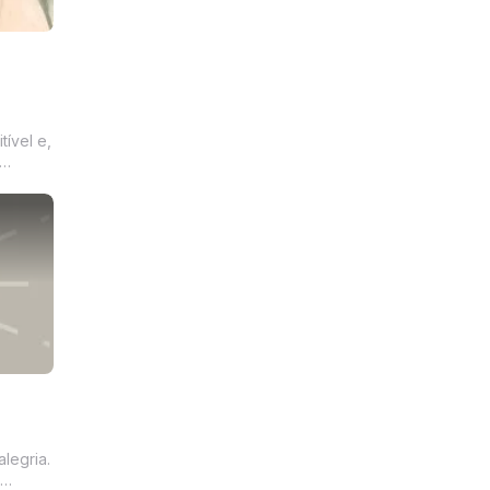
tível e,
dos
em um
, não
r; é
alegria.