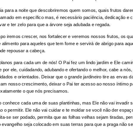
ia para a noite que descobriremos quem somos, quais frutos darem
amado em específico mas, é necessário paciência, dedicação e cu
ivar e ter zelo para que a árvore seja adubada e regada.
o iremos crescer, nos fortalecer e veremos nossos frutos, os qua
e alimento para aqueles que tem fome e servirá de abrigo para aque
de repousar a cabeça.
lanos para cada um de nós! O Pai fez um lindo jardim e Ele camin
e por ele, cuidadando, adubando e ofertando o melhor, cabe a nós,
dados e orientados. Deixar que o grande jardineiro tire as ervas da
m nosso crescimento, deixar o Pai ter acesso ao nosso íntimo pa
exatamente o que nós precisamos.
ro conhece cada uma de suas plantinhas, mas Ele não vai invadir se
o o permitir. Ele não vai cuidar e te moldar se você não der espaço
ita-se ser podado, permita que as folhas velhas sejam tiradas, per
 evangelho seja colocado em suas terras para que a praga não se