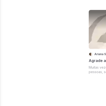
da vida e, 
se guiar. 
passo, bas
Ariana 
Agrade a
Muitas vez
pessoas, s
nos esque
primeirame
nos tirou o
que nos mo
nos trouxe 