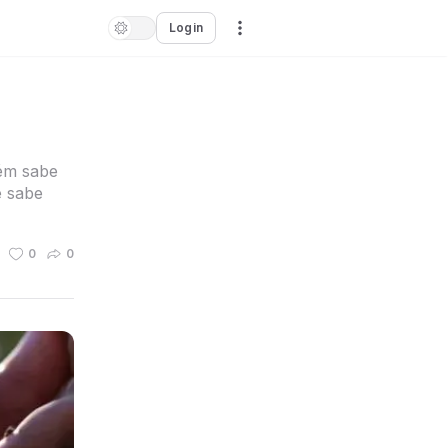
Login
ém sabe
e sabe
0
0