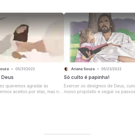
para isso, é necessário deixar-
alinhamento nos caminhos do Senh
Ele é que escolhe o próximo
será atacado e haverá um levante c
ta você acompanhar!
sua vida. Não há nada mais que en
o mal quando você escolhe Cristo, di
Souza
•
05/31/2022
Ariana Souza
•
05/23/2022
 Deus
Só culto é papinha!
es queremos agradar às
Exercer os desígnios de Deus, cump
ermos aceitos por elas, mas nós
nosso propósito e seguir os passo
cemos de agradar
Jesus é muito maior que ir domingo
nte aquele nos deu a vida, que
cultos. Às vezes queremos ser sem
 véu da ilusão e da escravidão,
alimentados, queremos que o culto 
strou o caminho da verdade e
perfeito, que toque nossa alma e n
propósi...
corações, q...