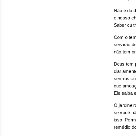
Não é do d
o nosso ch
Saber cult
Com o temp
servirão d
não tem on
Deus tem p
diariament
sermos cui
que ameaça
Ele saiba 
O jardinei
se você nã
isso. Perm
remédio do