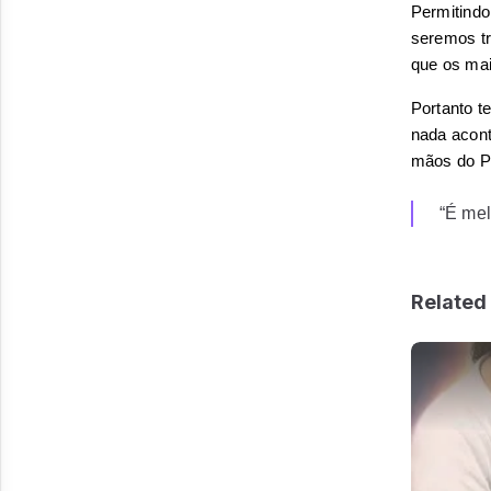
Permitindo
seremos tr
que os mai
Portanto t
nada acont
mãos do Pa
“É mel
Related 