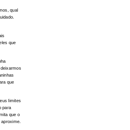
os, qual 
idado. 
is 
les que 
ha 
 deixarmos 
ninhas 
ra que 
us limites 
 para 
mita que o 
 aproxime.