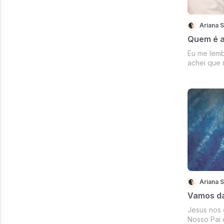
Ariana 
Quem é a
Eu me lemb
achei que n
tinha enco
procurava,
que não te
poderia me
saciar e...
Ariana 
Vamos d
Jesus nos 
Nosso Pai 