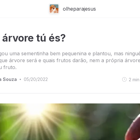
olheparajesus
 árvore tú és?
gou uma sementinha bem pequenina e plantou, mas ningu
que árvore será e quais frutos darão, nem a própria árvor
u fruto.
a Souza
05/20/2022
2
min
•