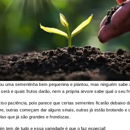
u uma sementinha bem pequenina e plantou, mas ninguém sabe a
 será e quais frutos darão, nem a própria árvore sabe qual o seu fr
iso paciência, pois parece que certas sementes ficarão debaixo da 
e, outras começam dar alguns sinais, outras já estão brotando e 
las que já são grandes e frondozas.
im tem de tudo e essa variedade é que o faz especial!