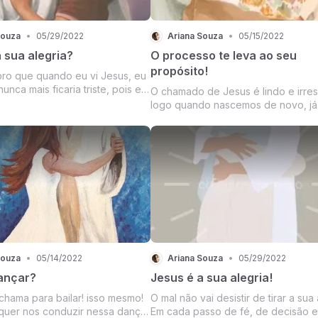
Souza
•
05/29/2022
Ariana Souza
•
05/15/2022
 sua alegria?
O processo te leva ao seu
propósito!
ro que quando eu vi Jesus, eu
unca mais ficaria triste, pois eu
O chamado de Jesus é lindo e irresi
ntrado tudo o que eu
logo quando nascemos de novo, já
 quando eu olhei pra Ele eu vi
queremos estar prontos e prepara
ria nada mais no mundo que
para servir a Sua Obra. Mas tudo t
 preencher e me completar, me
processo, um tempo de preparação
significa ficar parado sem nada faze
caminhar c...
Souza
•
05/14/2022
Ariana Souza
•
05/29/2022
ançar?
Jesus é a sua alegria!
chama para bailar! isso mesmo!
O mal não vai desistir de tirar a sua 
quer nos conduzir nessa dança
Em cada passo de fé, de decisão e