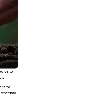
o certo 
uto.
terra 
crescendo 