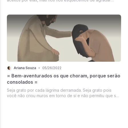
primeiramente aquele nos deu a vida, que nos tirou o véu
da ilusão e da escravidão, que nos mostrou o caminho da
verdade e nos trouxe propósi...
Ariana Souza
•
05/26/2022
= Bem-aventurados os que choram, porque serão
consolados =
Seja grato por cada lágrima derramada. Seja grato pois
você não criou muros em torno de sí e não permitiu que seu
coração se endurecesse diante de tantas decepções,
tribulações e tristezas que há no mundo.