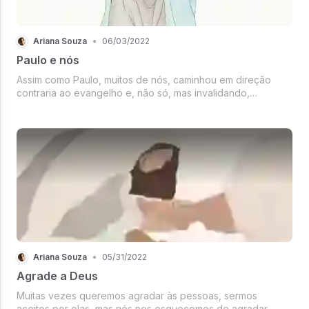
Ariana Souza
•
06/03/2022
Paulo e nós
Assim como Paulo, muitos de nós, caminhou em direção
contraria ao evangelho e, não só, mas invalidando,
diminuindo e menosprezando as boas novas. Por
ignorância, preconceito e falta de conhecimento.
Ariana Souza
•
05/31/2022
Agrade a Deus
Muitas vezes queremos agradar às pessoas, sermos
aceitos por elas, mas nós nos esquecemos de agradar