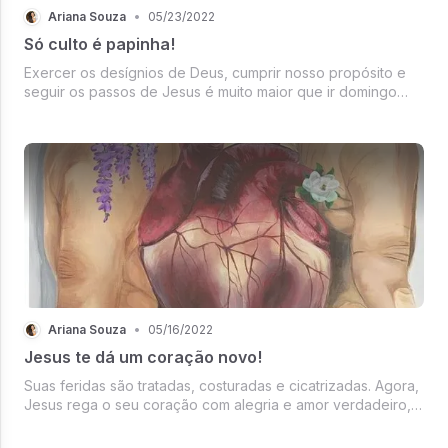
Ariana Souza
•
05/23/2022
Só culto é papinha!
Exercer os desígnios de Deus, cumprir nosso propósito e
seguir os passos de Jesus é muito maior que ir domingo
aos cultos. Às vezes queremos ser sempre alimentados,
queremos que o culto seja perfeito, que toque nossa alma
e nossos corações, q...
Ariana Souza
•
05/16/2022
Jesus te dá um coração novo!
Suas feridas são tratadas, costuradas e cicatrizadas. Agora,
Jesus rega o seu coração com alegria e amor verdadeiro,
para que um lindo jardim cresça e floresça, afim de que
você possa distribuir suas flores, aonde quer que fores.