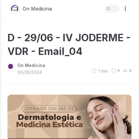
On Medicina
D - 29/06 - IV JODERME -
VDR - Email_04
On Medicina
1
min
0
0
06/28/2024