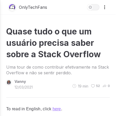
OnlyTechFans
Quase tudo o que um
usuário precisa saber
sobre a Stack Overflow
Uma tour de como contribuir efetivamente na Stack
Overflow e não se sentir perdido.
Vanny
19
min
52
0
12/03/2021
To read in English, click
here
.