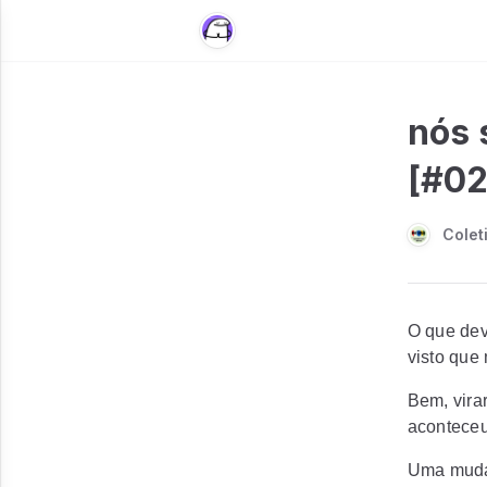
nós 
[#02
Colet
O que dev
visto que
Bem, vira
aconteceu
Uma mudan