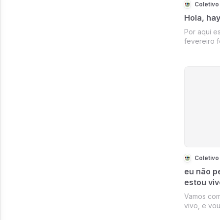
Hola, hay
Por aqui e
fevereiro 
férias que 
não deu lá
tiramos fér
Rihanna (p
pobres c...
eu não pe
estou viv
Vamos com
vivo, e vou