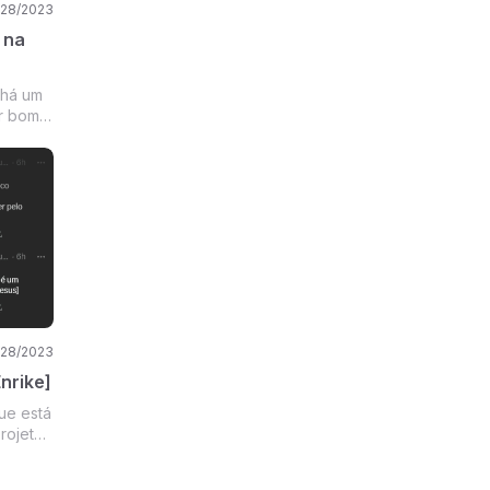
/28/2023
 na
 há um
r bom o
seguir
 não
ue me
/28/2023
nrike]
ue está
rojetos
ois