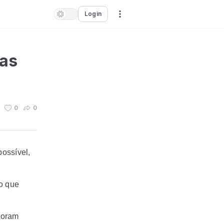
Login
as
0
0
ossível,
 o que
Foram