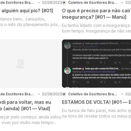
Coletivo de Escritores Brasiguayos Ore Rohai
•
02/28/2023
Coletivo de Escritores Brasiguayos Ore Rohai
•
02
 alguién aquí pío? [#01]
O que é preciso para não cair
insegurança? [#01 — Manú]
stamos bem... cansados,
foi o mês do planejamento pós
Eu tenho lidado com a insegurança
tentamos tirar em janeiro. Bem...
bom tempo. Insegurança de não se
 muito certo, mas pelo menos
suficiente, insegurança de não con
ias, assistimos o Super Bowl da
lidar com aquilo que me pedem, de
ela ESPN, porque somos
conseguir obter sucesso naquilo q
proponho a fazer...
Coletivo de Escritores Brasiguayos Ore Rohai
•
02/28/2023
Coletivo de Escritores Brasiguayos Ore Rohai
•
02
di para voltar, mas eu
ESTAMOS DE VOLTA! [#01 — E
o (ainda) [#01 — Vlad]
Eu nunca de fato parei, mas acho q
na hora de revelar todos os meus p
eçar pelo começo: ainda estou
pessoais para o resto do ano — e
 viver por muito mais tempo...
provavelmente para os próximos d