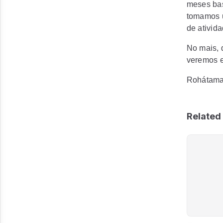
meses bas
tomamos u
de ativid
No mais, 
veremos 
Rohátama,
Related 