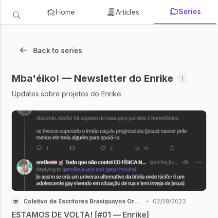
Series
Home
Articles
Back to series
Mba'éiko! — Newsletter do Enrike
1
Updates sobre projetos do Enrike.
Coletivo de Escritores Brasiguayos Ore Rohai
•
02/28/2023
ESTAMOS DE VOLTA! [#01 — Enrike]