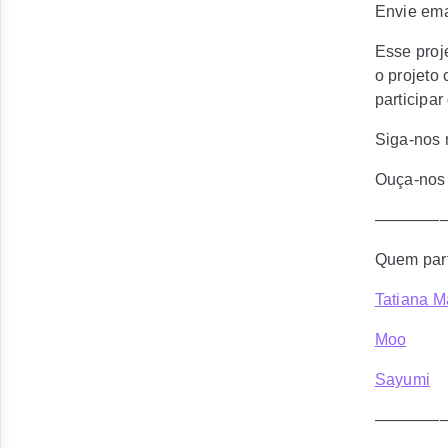
Envie ema
Esse proj
o projeto
participa
Siga-nos
Ouça-nos
————
Quem part
Tatiana M
Moo
Sayumi
————