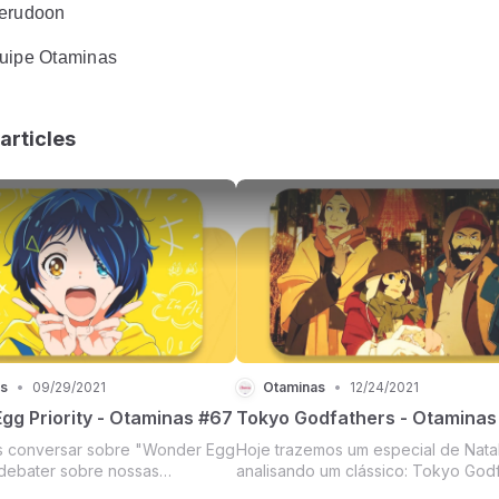
Serudoon
uipe Otaminas
articles
s
•
09/29/2021
Otaminas
•
12/24/2021
gg Priority - Otaminas #67
Tokyo Godfathers - Otaminas
s conversar sobre "Wonder Egg
Hoje trazemos um especial de Nata
e debater sobre nossas
analisando um clássico: Tokyo Godf
as, analisar as camadas a