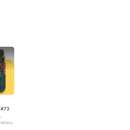
 #73
l
athers.