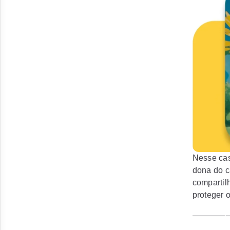
Nesse cas
dona do 
compartil
proteger o
————