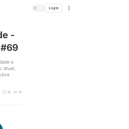
Login
de -
 #69
idade e
 atual,
sobre
0
0