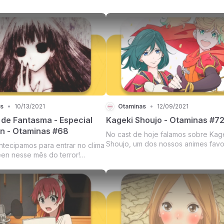
a trama e personagens além de
sobre potenciais
ados.
s
•
10/13/2021
Otaminas
•
12/09/2021
 de Fantasma - Especial
Kageki Shoujo - Otaminas #7
n - Otaminas #68
No cast de hoje falamos sobre Kag
Shoujo, um dos nossos animes favo
ntecipamos para entrar no clima
do ano!
en nesse mês do terror!
 a querida e expert Ira, do
ndo Freak Confidencial, para
órias arrepiantes e
os sobre folclore japonês e
es favori...