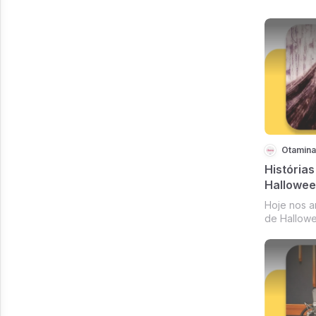
respeito d
desabafar 
desperdiç
Otamina
Histórias
Hallowee
Hoje nos a
de Hallowe
Convidamos
podcast Mu
trocar hist
conversarm
nossos anim