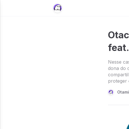
Otac
feat
Nesse cas
dona do c
compartil
proteger o
Otam