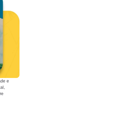
ade e
al,
re