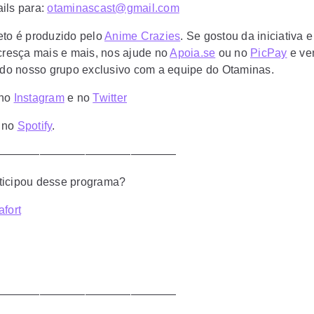
ils para:
otaminascast@gmail.com
eto é produzido pelo
Anime Crazies
. Se gostou da iniciativa 
 cresça mais e mais, nos ajude no
Apoia.se
ou no
PicPay
e ve
r do nosso grupo exclusivo com a equipe do Otaminas.
 no
Instagram
e no
Twitter
 no
Spotify
.
————————————————
icipou desse programa?
afort
————————————————