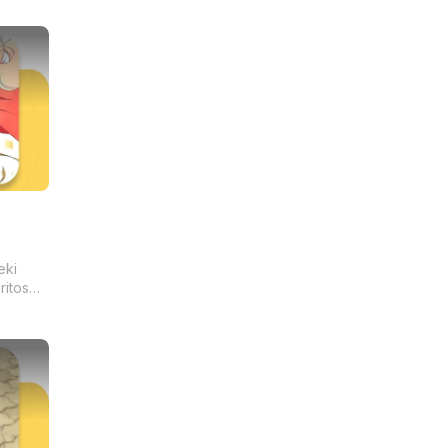
2
eki
ritos