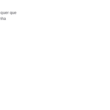
e quer que
nha