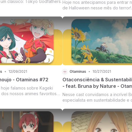
 um clássico: Tokyo Godfathers.
Hoje nos antecipamos para entrar n
de Halloween nesse mês do terror!
Convidamos a querida e expert Ira,
podcast Mundo Freak Confidencial,
trocar histórias arrepiantes e
conversarmos sobre folclore japon
nossos animes favori...
s
•
12/09/2021
Otaminas
•
10/27/2021
houjo - Otaminas #72
Otaconsciência & Sustentabil
- feat. Bruna by Nature - Ota
 hoje falamos sobre Kageki
#69
 dos nossos animes favoritos
Nesse cast convidamos a incrível B
especialista em sustentabilidade e
do canal Bruna by Nature, para
conversarmos sobre o cenário atual
compartilharmos iniciativas positiva
indicarmos obras que falam sobre
proteger o planeta e f...