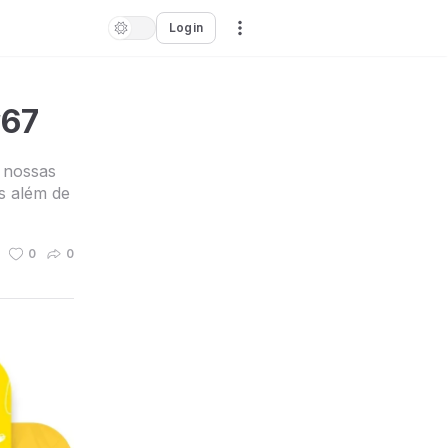
Login
#67
 nossas
s além de
0
0