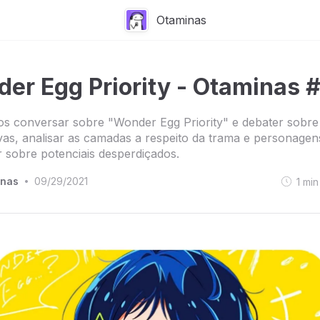
Otaminas
er Egg Priority - Otaminas 
s conversar sobre "Wonder Egg Priority" e debater sobre
vas, analisar as camadas a respeito da trama e personagen
 sobre potenciais desperdiçados.
inas
09/29/2021
1
min
•