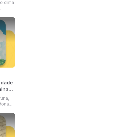
o clima
 do
 para
ês e
idade
minas
runa,
 dona
,
s e