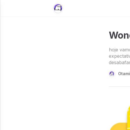
Wond
hoje vamo
expectati
desabafar
Otam