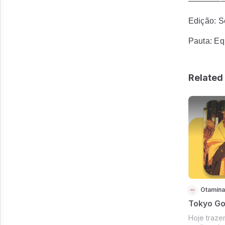
————
Edição: 
Pauta: Eq
Related 
Otamina
Tokyo Go
Hoje traze