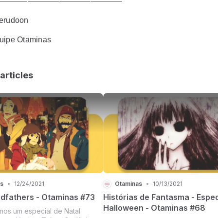
————————————————
Serudoon
uipe Otaminas
articles
s
•
12/24/2021
Otaminas
•
10/13/2021
dfathers - Otaminas #73
Histórias de Fantasma - Espec
Halloween - Otaminas #68
mos um especial de Natal