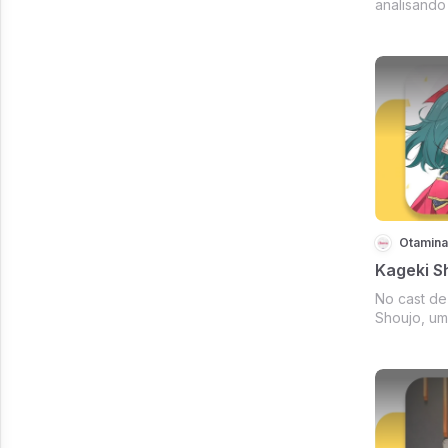
analisando
Otamina
Kageki S
No cast de
Shoujo, um
do ano!