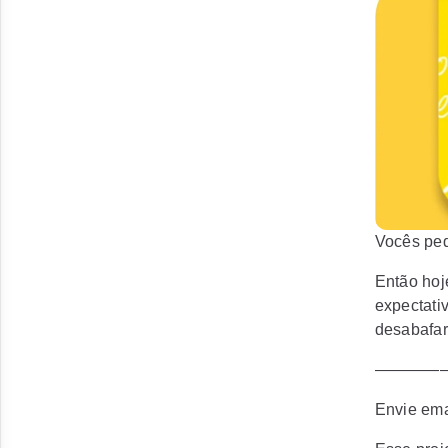
Vocês pe
Então hoj
expectati
desabafar
————
Envie ema