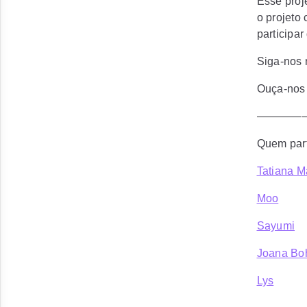
Esse proj
o projeto
participa
Siga-nos
Ouça-nos
————
Quem part
Tatiana M
Moo
Sayumi
Joana Bo
Lys