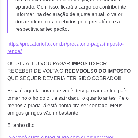
apurado. Com isso, ficará a cargo do contribuinte
informar, na declaração de ajuste anual, o valor
dos rendimentos recebidos pelo precatório e a
respectiva antecipação.
https://precatoriofp.com.br/precatorio-paga-imposto-
renda/
OU SEJA, EU VOU PAGAR
IMPOSTO
POR
RECEBER DE VOLTA O
REEMBOLSO DO IMPOSTO
QUE SEQUER DEVERIA TER SIDO COBRADO!!!
Essa é aquela hora que você deseja mandar teu país
tomar no olho do c... e sair daqui o quanto antes. Pelo
menos a piada já está ponta pra ser contada. Meus
amigos gringos vão rir bastante!
E tenho dito.
[
Se você curte o blog ajude com qualquer valor