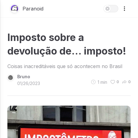
Paranoid
Imposto sobre a
devolução de... imposto!
Coisas inacreditáveis que só acontecem no Brasil
Bruno
1
min
0
0
01/26/2023