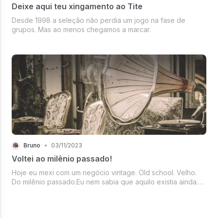
Deixe aqui teu xingamento ao Tite
Desde 1998 a seleção não perdia um jogo na fase de
grupos. Mas ao menos chegamos a marcar.
Bruno
•
03/11/2023
Voltei ao milênio passado!
Hoje eu mexi com um negócio vintage. Old school. Velho.
Do milênio passado.Eu nem sabia que aquilo existia ainda.
Fiquei surpreso. Confesso que me deu um pouco de medo.
Eu não sabia mais como manusear direito aquilo. Não
lembrava como funcion...