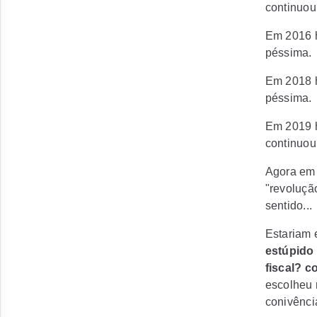
continuou
Em 2016 h
péssima.
Em 2018 h
péssima.
Em 2019 h
continuou
Agora em 
"revoluçã
sentido...
Estariam 
estúpido 
fiscal? c
escolheu 
conivência