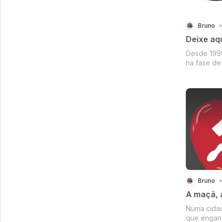
Bruno
•
Deixe aqu
Desde 1998
na fase de
chegamos a
Bruno
•
A maçã, a
Numa cidad
que engan