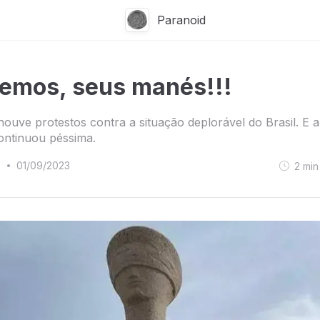
Paranoid
emos, seus manés!!!
ouve protestos contra a situação deplorável do Brasil. E a
ontinuou péssima.
o
01/09/2023
2
min
•