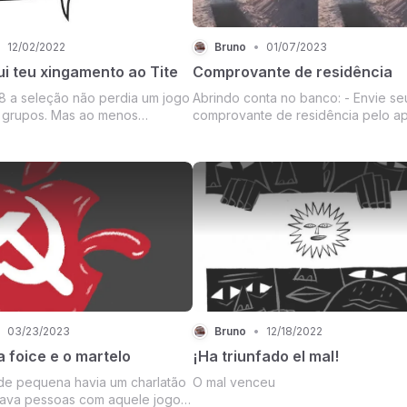
12/02/2022
Bruno
•
01/07/2023
i teu xingamento ao Tite
Comprovante de residência
 a seleção não perdia um jogo
Abrindo conta no banco: - Envie se
 grupos. Mas ao menos
comprovante de residência pelo a
 marcar.
03/23/2023
Bruno
•
12/18/2022
 foice e o martelo
¡Ha triunfado el mal!
e pequena havia um charlatão
O mal venceu
ava pessoas com aquele jogo