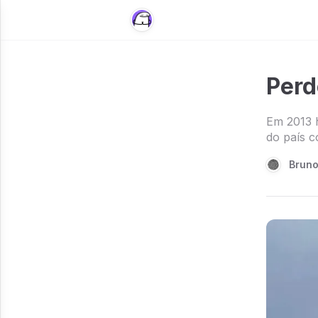
Perd
Em 2013 h
do país c
Brun