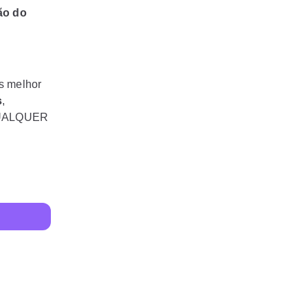
ão do
s melhor
s
,
 QUALQUER