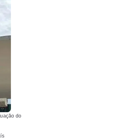
ituação do
ís