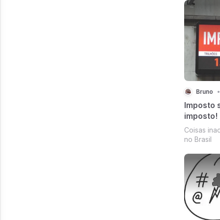
Bruno
•
Imposto s
imposto!
Coisas ina
no Brasil