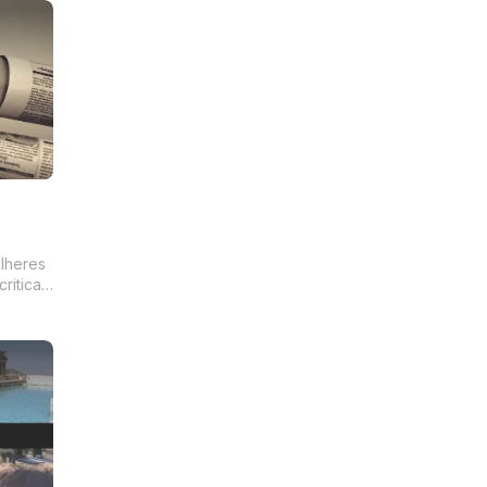
lheres
riticas,
or" -
 pessoas