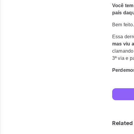
Você tem 
país daqui
Bem feito.
Essa derr
mas viu a
clamando 
3ª via e p
Perdemos
Related 