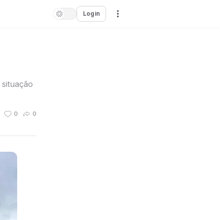
Login
 situação
0
0