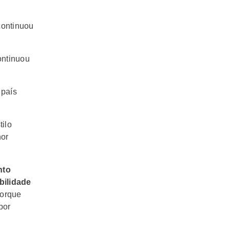
continuou
ontinuou
 país
tilo
nor
nto
bilidade
porque
por