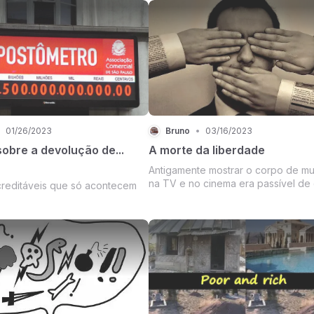
01/26/2023
Bruno
•
03/16/2023
obre a devolução de...
A morte da liberdade
Antigamente mostrar o corpo de mu
na TV e no cinema era passível de c
creditáveis que só acontecem
de cancelamento: "Atentado ao pud
era a justificativa, basicamente de
à direita.