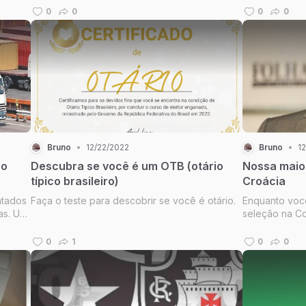
o
0
0
0
0
ncia se
Bruno
•
12/22/2022
Bruno
•
1
ao
Descubra se você é um OTB (otário
Nossa maior
típico brasileiro)
Croácia
ntados
Faça o teste para descobrir se você é otário.
Enquanto você
s. Uns
seleção na C
tros,
Brasil ocorria
. A dos
muito pior do
0
1
0
0
RDADE.
Croácia.