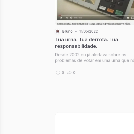
Bruno
•
11/05/2022
Tua urna. Tua derrota. Tua
responsabilidade.
Desde 2002 eu já alertava sobre os
problemas de votar em uma urna que n
comprovante. Naquela época eu estava
faculdade e aprendi logo de cara que 
0
0
existe sistema 100% seguro (qualquer
profissional de T.I. sabe disso). Eu queria