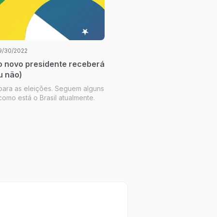
9/30/2022
o novo presidente receberá
u não)
 para as eleições. Seguem alguns
omo está o Brasil atualmente.