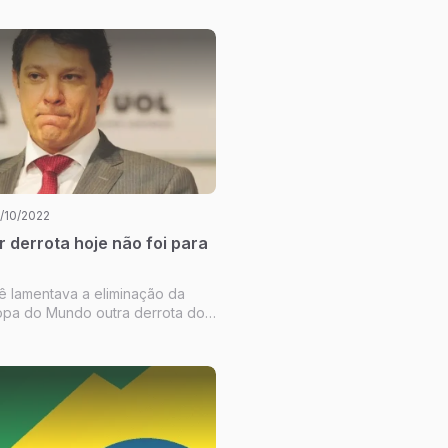
2/10/2022
 derrota hoje não foi para
 lamentava a eliminação da
opa do Mundo outra derrota do
 no campo político. E uma derrota
 que aquela nos pênaltis para a