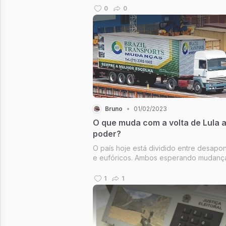
não tem religião, time, cor, sexo ou lad
0
0
político. É notório que o vírus da ignorâ
faz presente em qu...
Bruno
•
01/02/2023
O que muda com a volta de Lula 
poder?
O país hoje está dividido entre desapo
e eufóricos. Ambos esperando mudança
acham que tudo mudará para melhor. Ou
para pior. Mas toda história tem 3 lados
1
1
vencedores. A dos perdedores. E a VE