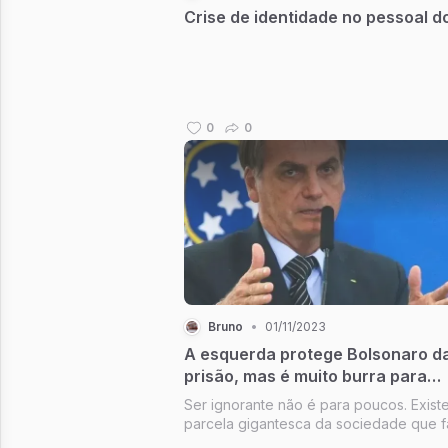
Crise de identidade no pessoal d
0
0
Bruno
•
01/11/2023
A esquerda protege Bolsonaro d
prisão, mas é muito burra para
perceber
Ser ignorante não é para poucos. Exist
parcela gigantesca da sociedade que f
de sua ignorância cotidianamente. Igno