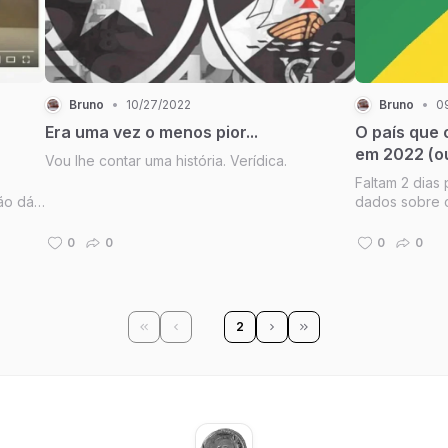
Bruno
•
10/27/2022
Bruno
•
0
Era uma vez o menos pior...
O país que 
em 2022 (o
Vou lhe contar uma história. Verídica.
Faltam 2 dias
ão dá
dados sobre c
 na
não
0
0
0
0
 avi...
1
2