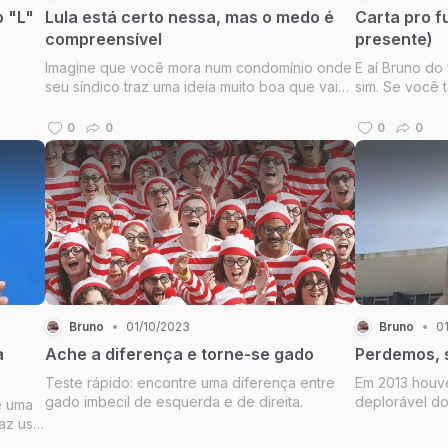
o "L"
Lula está certo nessa, mas o medo é
Carta pro f
compreensível
presente)
Imagine que você mora num condomínio onde
E aí Bruno do
seu síndico traz uma ideia muito boa que vai
sim. Se você 
beneficiar a todos...
sobreviveu ao
0
0
0
0
Bruno
•
01/10/2023
Bruno
•
0
a
Ache a diferença e torne-se gado
Perdemos, 
Teste rápido: encontre uma diferença entre
Em 2013 houve
gado imbecil de esquerda e de direita.
deplorável do 
e uma
continuou pés
az uso
rância