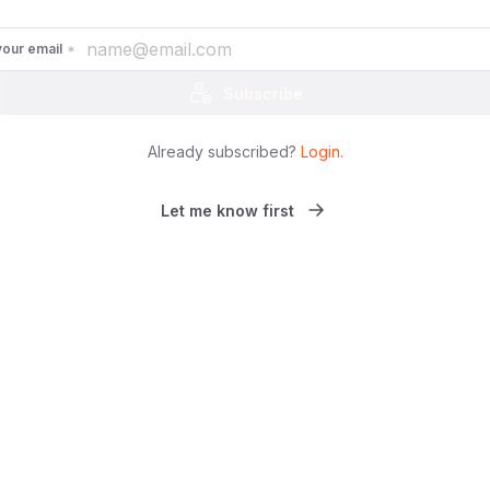
your email
Subscribe
Already subscribed?
Login
.
Let me know first