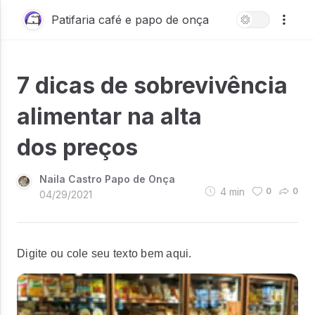
Patifaria café e papo de onça
7 dicas de sobrevivência
alimentar na alta
dos preços
Naila Castro Papo de Onça
4
min
0
0
04/29/2021
Digite ou cole seu texto bem aqui.