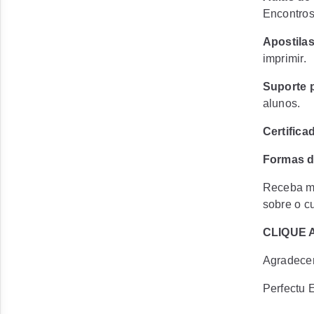
Encontros
Apostila
imprimir.
Suporte 
alunos.
Certific
Formas d
Receba ma
sobre o c
CLIQUE 
Agradecem
Perfectu 