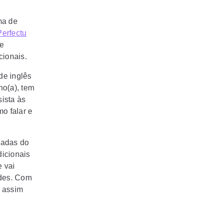
ma de
Perfectu
 e
cionais.
de inglês
no(a), tem
sista às
o falar e
sadas do
dicionais
 vai
ades. Com
, assim