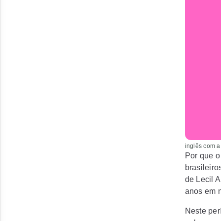
inglês com a
Por que o
brasileir
de Lecil 
anos em n
Neste per