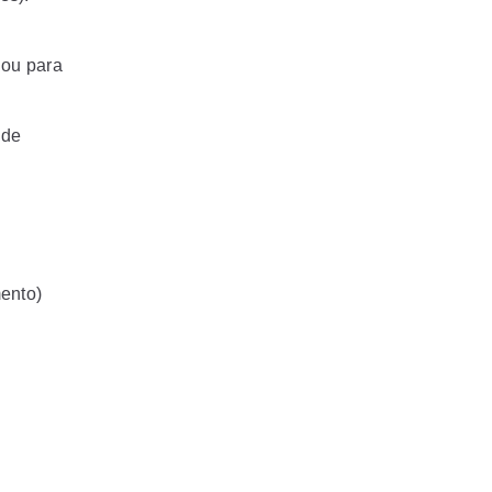
 ou para
 de
mento)