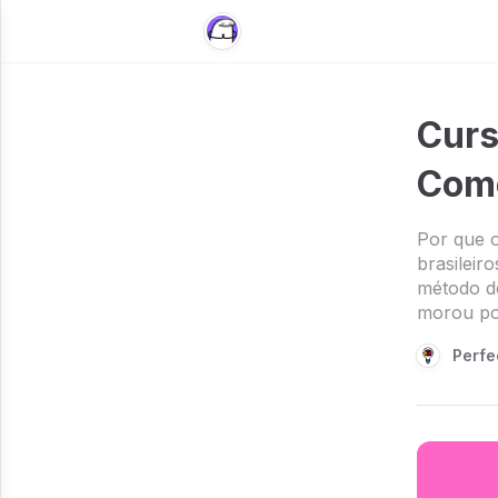
Curs
Com
Por que o
brasileir
método de
morou po
Perfe