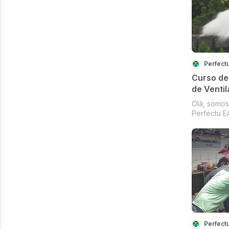
2,526?.
Perfect
Curso de
de Ventil
Olá, somos
Perfectu E
indicar um
conserto d
Este curso 
módulos e 
sobre como 
Perfect