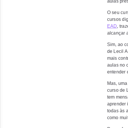
aulas pres
O seu cur
cursos di
EAD
, tr
alcançar 
Sim, ao co
de Lecil A
mais contr
aulas no 
entender 
Mas, uma 
curso de L
tem mensa
aprender 
todas às 
como muit