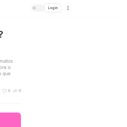
Login
?
muitos
bre o
e que
0
0