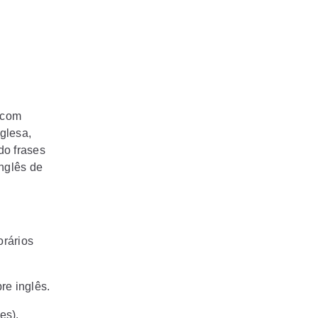
 com
glesa,
o frases
inglês de
orários
e inglês.
es).