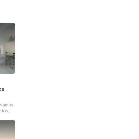
os
 vamos
ados
a seco
ão de
(ou