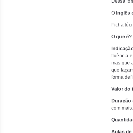
Dessa for
O
Inglês 
Ficha técn
O que é
Indicação
fluência 
mas que a
que façam
forma defi
Valor do 
Duração 
com mais.
Quantida
Aulas de