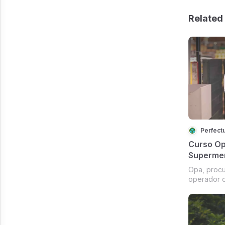
Related 
Perfect
Curso Op
Supermer
Opa, procu
operador 
Então noss
especialme
Vagas.com,
caixa no B