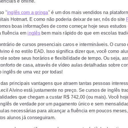
enciais e online.
so "
inglês com a gringa
" é um dos mais vendidos na platafor
gitais Hotmart. E como não poderia deixar de ser, nós do site
azemos boas informações de como começar hoje seus estudos
a fluência em
inglês
bem mais rápido do que em escolas tradi
ntrário de cursos presenciais caros e intermináveis. O curso 
lvino é no estilo EAD. Isso significa dizer que, você como alu
ole sobre seus horários e flexibilidade de tempo. Ou seja, as
conforto de casa, através de vídeo aulas detalhadas sobre com
o inglês de uma vez por todas!
das principais vantagens que atraem tantas pessoas interes
ecil Alvino está justamente no preço. Se cursos de inglês tra
lidades que chegam a custar R$ 742,00 (ou mais). Você hoje
inglês de verdade por um pagamento único e sem mensalid
aulas necessárias para alcançar a fluência em poucos meses
os alunos já conseguiram.