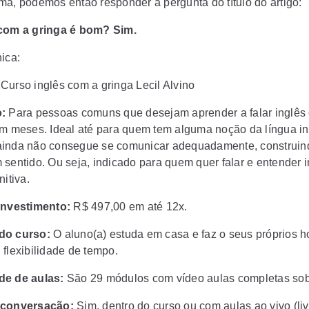
ma, podemos então responder a pergunta do título do artigo:
com a gringa é bom? Sim.
ica:
?
Curso inglês com a gringa Lecil Alvino
:
Para pessoas comuns que desejam aprender a falar inglês
em meses. Ideal até para quem tem alguma noção da língua in
inda não consegue se comunicar adequadamente, construind
 sentido. Ou seja, indicado para quem quer falar e entender 
nitiva.
investimento:
R$ 497,00 em até 12x.
do curso:
O aluno(a) estuda em casa e faz o seus próprios h
 flexibilidade de tempo.
de de aulas:
São 29 módulos com vídeo aulas completas sobr
 conversação:
Sim, dentro do curso ou com aulas ao vivo (liv