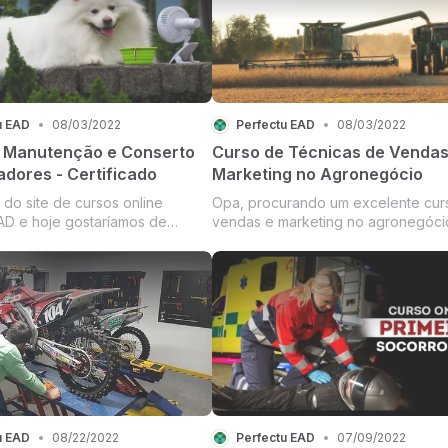
mais) mens...
u EAD
•
08/03/2022
Perfectu EAD
•
08/03/2022
 Manutenção e Conserto
Curso de Técnicas de Vendas
adores - Certificado
Marketing no Agronegócio
 do site de cursos online
Opa, procurando um excelente cur
AD e hoje gostaríamos de
vendas e marketing no agronegóci
 curso de manutenção e
Então, você vai gostar bastante de
e ventilador com certificado.
sugestão de hoje! Como você sabe
de ventilador online possui 14
setor do agronegócio no Brasil é mi
70 vídeo aulas completas
e praticamente sustenta o País com
consertar ...
reconheciment...
u EAD
•
08/22/2022
Perfectu EAD
•
07/09/2022