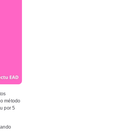
tos
 o método
u por 5
dando