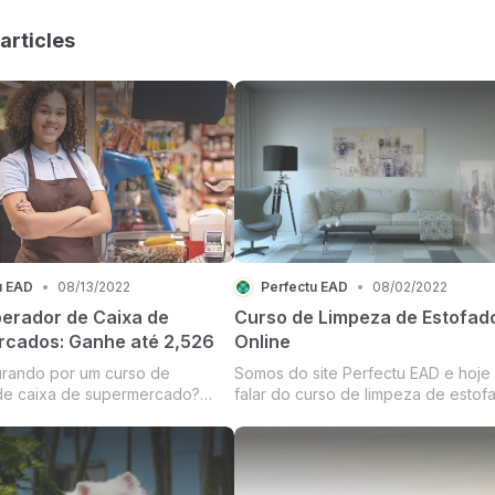
articles
u EAD
•
08/13/2022
Perfectu EAD
•
08/02/2022
erador de Caixa de
Curso de Limpeza de Estofad
cados: Ganhe até 2,526
Online
rando por um curso de
Somos do site Perfectu EAD e hoje
de caixa de supermercado?
falar do curso de limpeza de estof
a sugestão de hoje foi feita
online do especialista em lavagem 
nte para você. Segundo o site
Gustavo Marques. Se você deseja
 o salário de um operador de
trabalhar com limpeza e higienizaç
rasil pode chegar a até R$
estofados e ganhar até 10 mil reais 