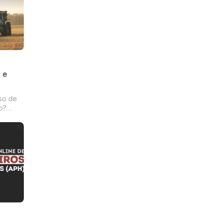
 e
so de
o?
 nossa
, o
lionário