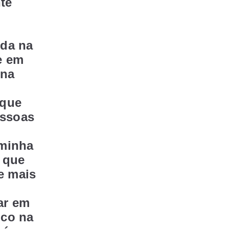
te
uda na
e em
 na
 que
essoas
 minha
 que
 e mais
ar em
ico na