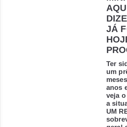
AQU
DIZ
JÁ 
HOJ
PRO
Ter s
um prê
meses
anos 
veja o
a sit
UM RE
sobrev