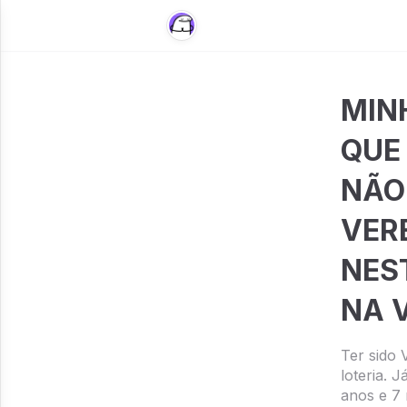
MIN
QUE
NÃO
VER
NES
NA V
Ter sido 
loteria.
anos e 7