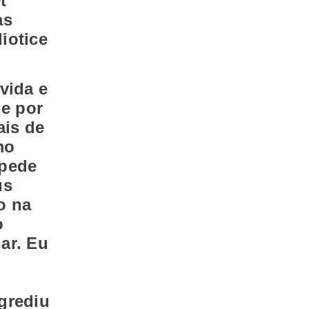
t
as
iotice
vida e
 e por
ais de
mo
mpede
us
o na
o
ar. Eu
grediu