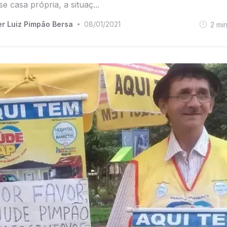
se casa própria, a situaç...
r Luiz Pimpão Bersa
08/01/2021
2
mi
•