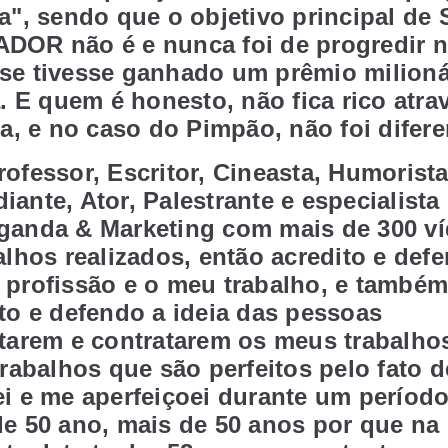
a", sendo que o objetivo principal de
DOR não é e nunca foi de progredir n
se tivesse ganhado um prêmio milioná
a. E quem é honesto, não fica rico atra
ca, e no caso do Pimpão, não foi difer
ofessor, Escritor, Cineasta, Humorista
ante, Ator, Palestrante e especialista
ganda & Marketing com mais de 300 v
alhos realizados, então acredito e def
 profissão e o meu trabalho, e também
to e defendo a ideia das pessoas
itarem e contratarem os meus trabalho
trabalhos que são perfeitos pelo fato 
i e me aperfeiçoei durante um períod
e 50 ano, mais de 50 anos por que na