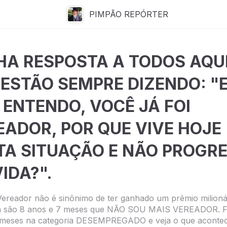
PIMPÃO REPÓRTER
HA RESPOSTA A TODOS AQU
 ESTÃO SEMPRE DIZENDO: "
 ENTENDO, VOCÊ JÁ FOI
EADOR, POR QUE VIVE HOJE
TA SITUAÇÃO E NÃO PROGRE
IDA?".
Vereador não é sinônimo de ter ganhado um prêmio milioná
 Já são 8 anos e 7 meses que NÃO SOU MAIS VEREADOR. F
 meses na categoria DESEMPREGADO e veja o que acontec