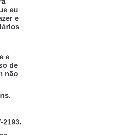
rá
ue eu
azer e
iários
e e
so de
m não
ns.
-2193.