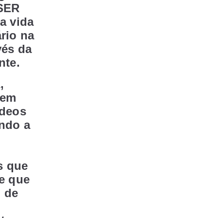
 SER
a vida
rio na
vés da
ente.
,
 em
ídeos
endo a
s que
de que
o de