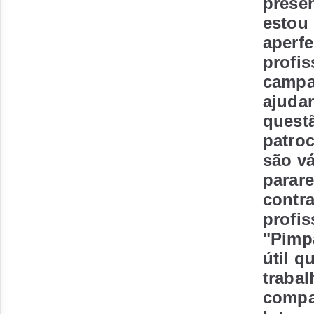
prese
estou
aperf
profis
campa
ajuda
quest
patroc
são vá
parare
contra
profis
"Pimpã
útil 
traba
compar