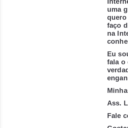
Intern
uma g
quero 
faço d
na Int
conhe
Eu so
fala o
verda
engan
Minha
Ass. 
Fale 