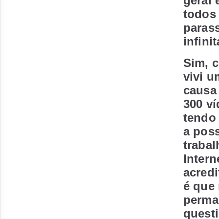
geral 
todos 
parass
infini
Sim, c
vivi u
causa
300 v
tendo 
a poss
trabal
Intern
acredi
é que 
perma
questi