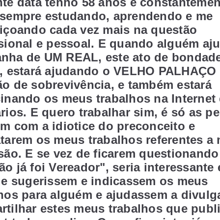
nte data tenho 58 anos e constantemen
 sempre estudando, aprendendo e me
eiçoando cada vez mais na questão
sional e pessoal. E quando alguém aj
nha de UM REAL, este ato de bondad
r, estará ajudando o VELHO PALHAÇO
ão de sobrevivência, e também estará
inando os meus trabalhos na Internet
rios. E quero trabalhar sim, é só as p
m com a idiotice do preconceito e
tarem os meus trabalhos referentes a
são. E se vez de ficarem questionando
o já foi Vereador", seria interessante
que sugerissem e indicassem os meus
lhos para alguém e ajudassem a divulg
tilhar estes meus trabalhos que publ