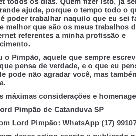
et todos os dias. Quem fizer isto, já se
rande ajuda, porque o tempo todo o q
é poder trabalhar naquilo que eu sei f
e melhor que são os meus trabalhos d
ernet referentes a minha profissão e
cimento.
u o Pimpão, aquele que sempre escrev
 que pensa de verdade, e o que eu pen
de pode não agradar você, mas també
a.
s máximas considerações e homenage
Lord Pimpão de Catanduva SP
com Lord Pimpão: WhatsApp (17) 99107