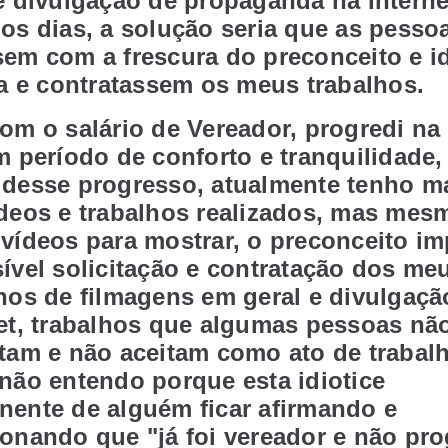
e divulgação de propaganda na Interne
os dias, a solução seria que as pesso
em com a frescura do preconceito e id
ta e contratassem os meus trabalhos.
om o salário de Vereador, progredi na 
m período de conforto e tranquilidade,
 desse progresso, atualmente tenho m
ídeos e trabalhos realizados, mas mes
vídeos para mostrar, o preconceito i
ível solicitação e contratação dos me
hos de filmagens em geral e divulgaçã
et, trabalhos que algumas pessoas nã
tam e não aceitam como ato de trabalh
não entendo porque esta idiotice
nente de alguém ficar afirmando e
onando que "já foi vereador e não pro