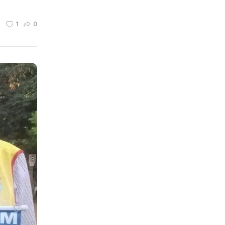
n
1
0