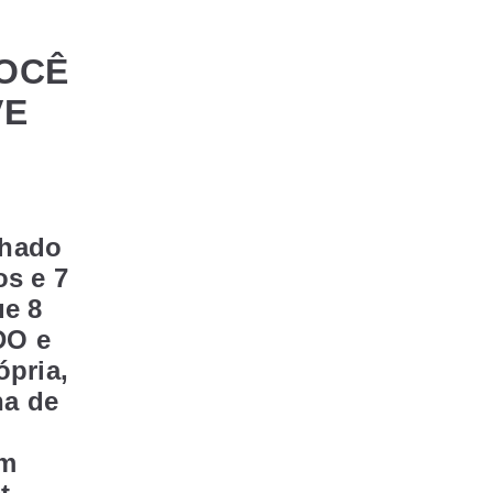
VOCÊ
VE
nhado
os e 7
e 8
DO e
ópria,
ha de
em