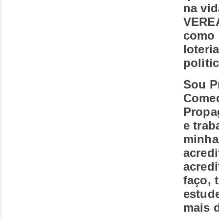
na vid
VEREA
como 
loteri
politi
Sou Pr
Comedi
Propa
e trab
minha
acredi
acred
faço, 
estude
mais d