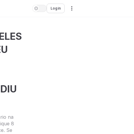
Login
ELES
EU
DIU
rio na
ique 8
e. Se