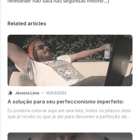
newsletter não saia nas segundas mesmo...)
Related articles
Jéssica Lima
•
10/03/2022
A solução para seu perfeccionismo imperfeito:
Eu poderia colocar aqui em uma lista, todos os pitacos úteis
que já recebi ou que já dei para deixarem a perfeição de
lado. Mas seria inútil, porque a primeira coisa que eu - como
estupida que sou - fazia, era ignorar todo e qualquer
conselho...