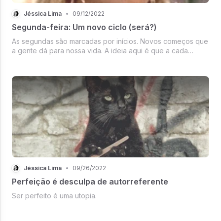
Jéssica Lima
•
09/12/2022
Segunda-feira: Um novo ciclo (será?)
As segundas são marcadas por inícios. Novos começos que
a gente dá para nossa vida. A ideia aqui é que a cada
semana a gente se renove de energias e de
oportunidades, mas você já percebeu que tudo isso é uma
realidade inventada?
Jéssica Lima
•
09/26/2022
Perfeição é desculpa de autorreferente
Ser perfeito é uma utopia.