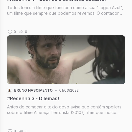
Todos tem um filme que funciona como a sua "Lagoa Azul",
um filme que sempre que podemos revemos. O contador
(2016) é esse filme pra mim!
0
0
BRUNO NASCIMENTO
•
01/03/2022
#Resenha 3 - Dilemas!
Antes de começar o texto devo avisa que contém spoilers
sobre o filme Ameaça Terrorista (2010), filme que indico
muito que após a leitura vejam.
0
1