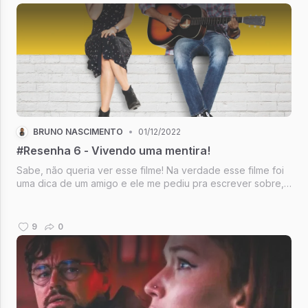
BRUNO NASCIMENTO
•
01/12/2022
#Resenha 6 - Vivendo uma mentira!
Sabe, não queria ver esse filme! Na verdade esse filme foi
uma dica de um amigo e ele me pediu pra escrever sobre,
o aniversário dele foi a poucos dias e decidi escrever. Mas
como não tinha visto o filme, peguei minha madrugada de
sábado chuv...
9
0