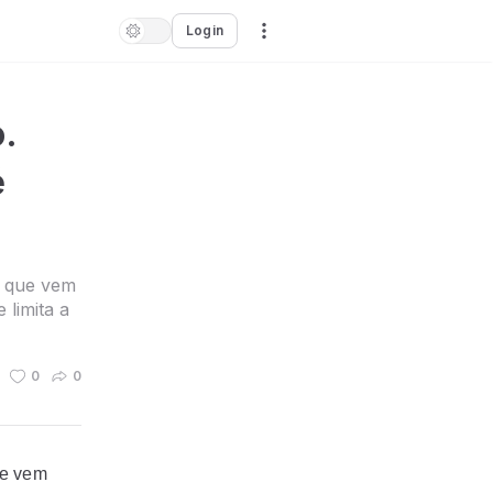
Login
.
é
o que vem
 limita a
0
0
ue vem