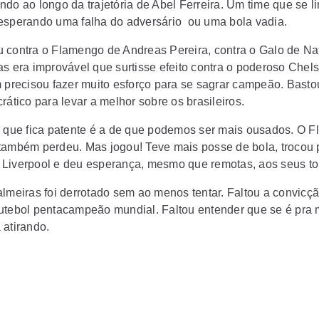
do ao longo da trajetória de Abel Ferreira. Um time que se li
esperando uma falha do adversário ou uma bola vadia.
 contra o Flamengo de Andreas Pereira, contra o Galo de Na
as era improvável que surtisse efeito contra o poderoso Chel
m precisou fazer muito esforço para se sagrar campeão. Basto
rático para levar a melhor sobre os brasileiros.
o que fica patente é a de que podemos ser mais ousados. O 
também perdeu. Mas jogou! Teve mais posse de bola, trocou
Liverpool e deu esperança, mesmo que remotas, aos seus t
almeiras foi derrotado sem ao menos tentar. Faltou a convicç
utebol pentacampeão mundial. Faltou entender que se é pra m
 atirando.