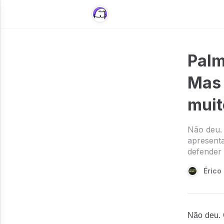
Palm
Mas 
muit
Não deu. 
apresenta
defender 
Érico
Não deu. 