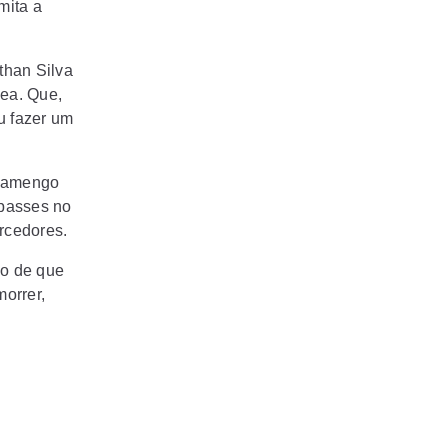
mita a
than Silva
sea. Que,
u fazer um
Flamengo
 passes no
orcedores.
ão de que
orrer,