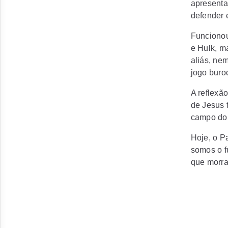
apresentan
defender 
Funcionou
e Hulk, m
aliás, ne
jogo buroc
A reflexã
de Jesus 
campo do 
Hoje, o P
somos o f
que morra