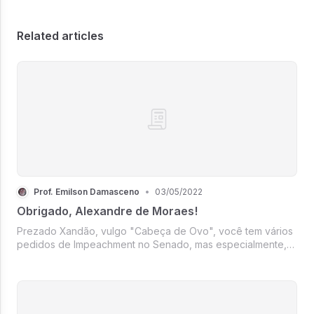
Related articles
Prof. Emilson Damasceno
•
03/05/2022
Obrigado, Alexandre de Moraes!
Prezado Xandão, vulgo "Cabeça de Ovo", você tem vários
pedidos de Impeachment no Senado, mas especialmente,
um deles está com mais de 3 milhões de assinaturas e nem
foi analisado pelos senadores, que não encontram tempo
para a análise, pois e...