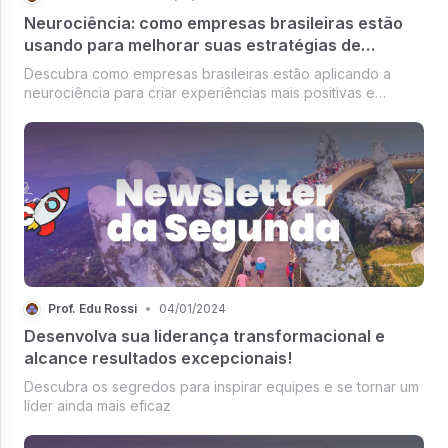
Neurociência: como empresas brasileiras estão
usando para melhorar suas estratégias de
negócios
Descubra como empresas brasileiras estão aplicando a
neurociência para criar experiências mais positivas e
envolventes para seus clientes, colaboradores e
funcionários.
Prof. Edu Rossi
•
04/01/2024
Desenvolva sua liderança transformacional e
alcance resultados excepcionais!
Descubra os segredos para inspirar equipes e se tornar um
líder ainda mais eficaz