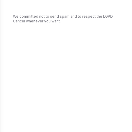
mentalidade, mas também nos ajuda a crescer como
profissionais. Aqui estão algumas dicas valiosas para
transformar rejeições em oportunidades de
We committed not to send spam and to respect the LGPD.
Cancel whenever you want.
crescimento.