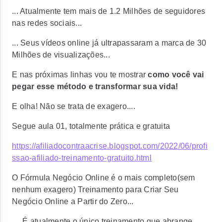
... Atualmente tem mais de
1.2 Milhões
de seguidores
nas redes sociais...
... Seus vídeos online já ultrapassaram a marca de
30
Milhões
de visualizações...
E nas próximas linhas vou te mostrar
como você vai
pegar esse método e transformar sua vida!
E olha! Não se trata de exagero....
Segue aula 01, totalmente prática e gratuita
https://afiliadocontraacrise.blogspot.com/2022/06/profi
ssao-afiliado-treinamento-gratuito.html
O Fórmula Negócio Online é o
mais completo(sem
nenhum exagero)
Treinamento para
Criar Seu
Negócio Online a Partir do Zero...
...
É atualmente o
único treinamento que abrange