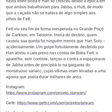
havia entre Boba e Han só cresceu desde a época em
que ambos trabalhavam para Jabba, o Hutt, de modo
que a caçada não se tratava de algo simples aos
olhos de Fett.
Fett viu seu fim de forma inesperada no Grande Poço
de Carkoon, em Tatooine. Ironia do destino, quem
causou sua queda foi ninguém menos que Han Solo –
acidentalmente. Um golpe fortuitamente desferido por
Han ativou o jato preso nas costas de Boba Fett; o
aparelho, sem controle, lançou-o contra a espaçonave
de Jabba antes de precipitá-lo na garganta do
monstruoso sarlacc, cujas vítimas eram levadas a uma
agonia que podia durar milhares de anos.
Instagram:
https://www.instagram.com/projeto.starwars/
Gettr:
https://www.gettr.com/user/projetostarwars