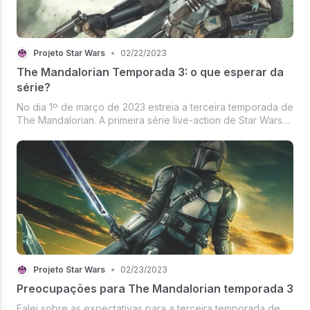
Projeto Star Wars
•
02/22/2023
The Mandalorian Temporada 3: o que esperar da
série?
No dia 1º de março de 2023 estreia a terceira temporada de
The Mandalorian. A primeira série live-action de Star Wars
retorna para mais uma aventura de Din Djarin e Grogu.
Projeto Star Wars
•
02/23/2023
Preocupações para The Mandalorian temporada 3
Falei sobre as expectativas para a terceira temporada de