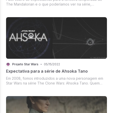
The Mandalorian e o que poderíamos ver na série,
baseado no que foi mostrado até agora. Entretanto, assim
como em outras ocasiões, o que devemos ficar atentos
quanto rupturas em históri...
Projeto Star Wars
•
05/15/2022
Expectativa para a série de Ahsoka Tano
Em 2008, fomos introduzidos a uma nova personagem em
Star Wars na série The Clone Wars: Ahsoka Tano. Quem
imaginaria o que estaríamos presenciando no momento? A
personagem se tornou clássica, com a série ajudando no
desenvolvimento em várias ...