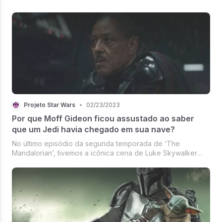
risco da operação, que pode matar Luke, de modo que
Vader decide fazer um ...
Projeto Star Wars
•
02/23/2023
Por que Moff Gideon ficou assustado ao saber
que um Jedi havia chegado em sua nave?
No último episódio da segunda temporada de ‘The
Mandalorian’, tivemos a icônica cena de Luke Skywalker
salvando os protagonistas de dezenas de Dark Troopers.
Din Djarin já havia tido trabalho para derrotar um, imagina
vários deles, mas o lend...