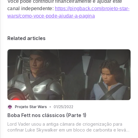
Você pode contribuir financeiramente e ajudar este
canal independente:
https://pingback.com/projeto-star-
wars/como-voce-pode-ajudar-a-pagina
Related articles
Projeto Star Wars
•
01/25/2022
Boba Fett nos clássicos (Parte 1)
Lord Vader usou a antiga câmara de criogenização para
confinar Luke Skywalker em um bloco de carbonita e levá-
lo, indefeso, ao Imperador. No entanto, Lando o alerta do