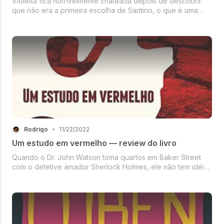
Violetta fica horrivelmente chateada depois de descobrir
que não era a primeira escolha de Santino, o que é uma
reviravolta de como ela se sentia originalmente. Violetta
está para cima e para baixo e suas emoções estão por toda
parte enquanto...
Rodrigo
•
11/22/2022
Um estudo em vermelho — review do livro
Quando o Dr. John Watson toma quartos em Baker Street
com o detetive amador Sherlock Holmes, ele não tem idéia
de que está prestes a entrar em um mundo sombrio de
criminalidade e violência. Acompanhando Holmes a uma
casa de mau presságio no s...