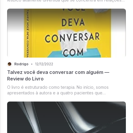
familiares tensas e em encontrar amor e um senso de
pertencimento onde menos se espera.
Rodrigo
•
12/12/2022
Talvez você deva conversar com alguém —
Review do Livro
O livro é estruturado como terapia. No início, somos
apresentados à autora e a quatro pacientes que
começaram a vê-la recentemente. Ao longo do livro,
passamos por altos e baixos com todos os cinco pacientes.
Recebemos insights e conselhos so...