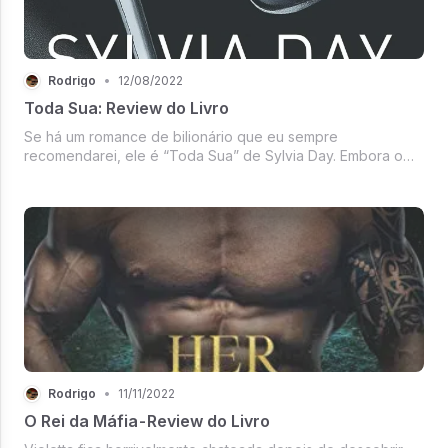
Rodrigo
•
12/08/2022
Toda Sua: Review do Livro
Se há um romance de bilionário que eu sempre
recomendarei, ele é “Toda Sua” de Sylvia Day. Embora o
tenha lido porque foi vendido como “semelhante a
Cinqüenta Tons de Cinza” (que também era um dos meus
livros favoritos na época), na verdade é...
Rodrigo
•
11/11/2022
O Rei da Máfia - Review do Livro