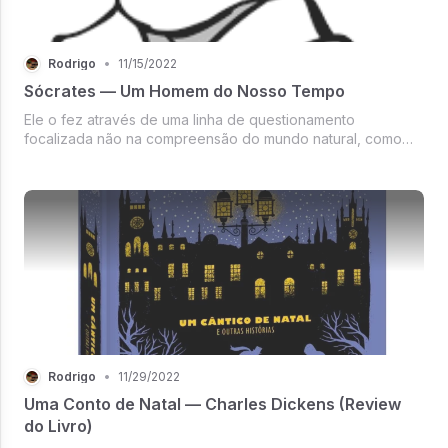
Rodrigo
•
11/15/2022
Sócrates — Um Homem do Nosso Tempo
Ele o fez através de uma linha de questionamento
focalizada não na compreensão do mundo natural, como
seus predecessores tentaram fazer, mas na investigação da
vida moral e espiritual do homem: O que são virtude, justiça,
coragem e piedade? C...
Rodrigo
•
11/29/2022
Uma Conto de Natal — Charles Dickens (Review
do Livro)