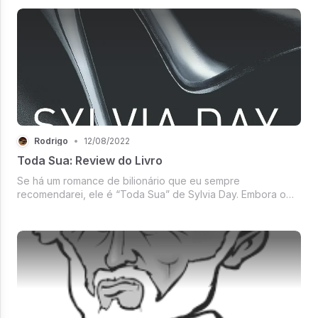
Rodrigo
•
12/08/2022
Toda Sua: Review do Livro
Se há um romance de bilionário que eu sempre
recomendarei, ele é “Toda Sua” de Sylvia Day. Embora o
tenha lido porque foi vendido como “semelhante a
Cinqüenta Tons de Cinza” (que também era um dos meus
livros favoritos na época), na verdade é...