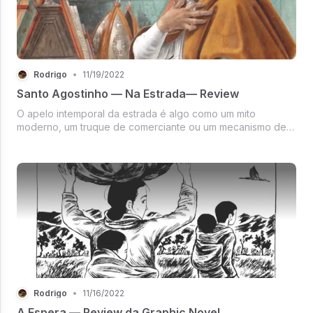
Rodrigo
•
11/19/2022
Santo Agostinho — Na Estrada— Review
O apelo intemporal da estrada é algo como um mito
moderno, um truque de comerciante ou um mecanismo de
enfrentamento para nos distrair da ansiedade da falta de
objetividade. A falta de objetivo em si é de fato atemporal,
e para encontrarmos a...
Rodrigo
•
11/16/2022
A Espera — Review da Graphic Novel