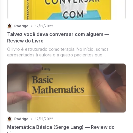
Rodrigo
•
12/12/2022
Talvez você deva conversar com alguém —
Review do Livro
O livro é estruturado como terapia. No início, somos
apresentados à autora e a quatro pacientes que
começaram a vê-la recentemente. Ao longo do livro,
passamos por altos e baixos com todos os cinco pacientes.
Recebemos insights e conselhos so...
Rodrigo
•
12/12/2022
Matemática Básica (Serge Lang) — Review do