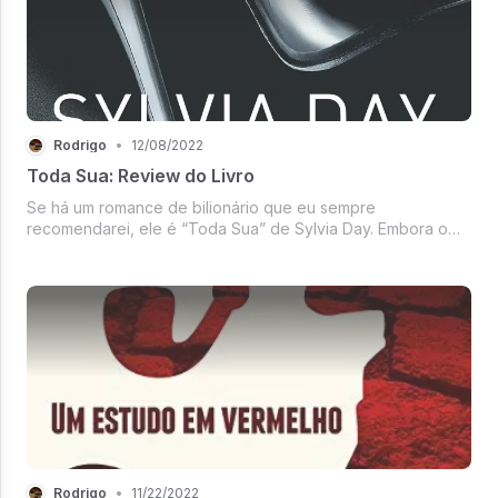
Rodrigo
•
12/08/2022
Toda Sua: Review do Livro
Se há um romance de bilionário que eu sempre
recomendarei, ele é “Toda Sua” de Sylvia Day. Embora o
tenha lido porque foi vendido como “semelhante a
Cinqüenta Tons de Cinza” (que também era um dos meus
livros favoritos na época), na verdade é...
Rodrigo
•
11/22/2022