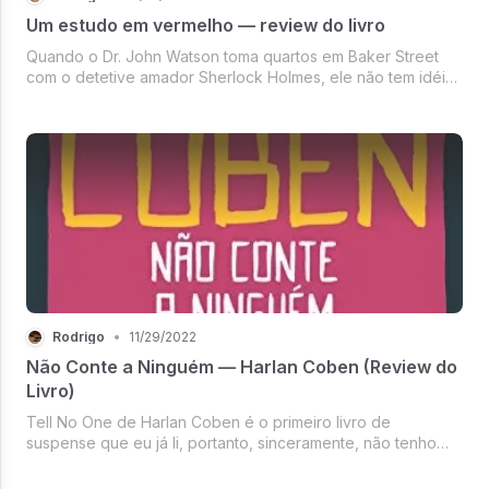
Um estudo em vermelho — review do livro
Quando o Dr. John Watson toma quartos em Baker Street
com o detetive amador Sherlock Holmes, ele não tem idéia
de que está prestes a entrar em um mundo sombrio de
criminalidade e violência. Acompanhando Holmes a uma
casa de mau presságio no s...
Rodrigo
•
11/29/2022
Não Conte a Ninguém — Harlan Coben (Review do
Livro)
Tell No One de Harlan Coben é o primeiro livro de
suspense que eu já li, portanto, sinceramente, não tenho
muito a comparar com ele. Mas, com isso sendo dito, Tell
No One entrou definitivamente no meu top ten de livros