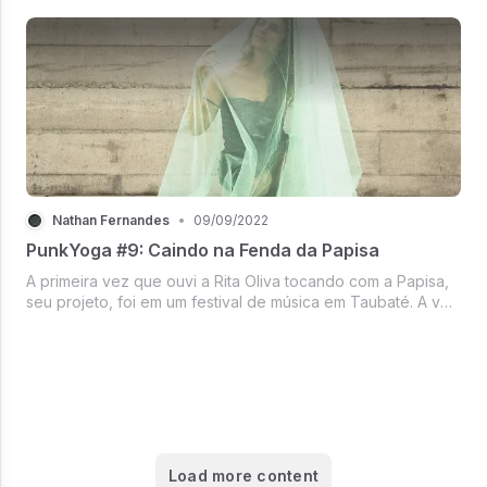
mãe e do meu marido. Mas hoje eu queria falar de mim
mesmo.
Nathan Fernandes
•
09/09/2022
PunkYoga #9: Caindo na Fenda da Papisa
A primeira vez que ouvi a Rita Oliva tocando com a Papisa,
seu projeto, foi em um festival de música em Taubaté. A voz
tranquila e o som onírico faziam parecer que eu tava dentro
de um templo. Percebi que o Felipe, meu amor, que tava do
meu l...
Load more content