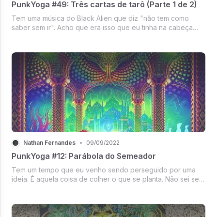
PunkYoga #49: Três cartas de tarô (Parte 1 de 2)
Tem uma música do Black Alien que diz "não tem como
saber sem ir". Acho que era isso que eu tinha na cabeça
quando decidi viajar pela Argentina durante meses com o
Felipe, meu amor. Ambos temos trabalho remoto, e o
dinheiro que a gente gasta ...
Nathan Fernandes
•
09/09/2022
PunkYoga #12: Parábola do Semeador
Tem um tempo que eu venho sendo perseguido por uma
ideia. É aquela coisa de colher o que se planta. Não sei se é
por conta do balanço que a gente faz nos aniversários, mas
essa ideia que é tão comum entrou no meu cérebro e se
fez ser notada c...