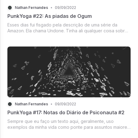
Nathan Fernandes
•
09/09/2022
PunkYoga #22: As piadas de Ogum
Esses dias fui fisgado pela descrição de uma série da
Amazon. Ela chama Undone. Tinha ali qualquer coisa sobre
"viagem no tempo" e "xamanismo" e eu já fiquei todo
serelepe.
Nathan Fernandes
•
09/09/2022
PunkYoga #17: Notas do Diário de Psiconauta #2
Sempre que eu faço um texto aqui, geralmente, uso
exemplos da minha vida como ponte para assuntos maiores,
que possam interessar outras pessoas para além da minha