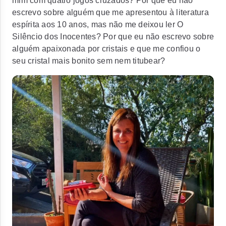
mim com quatro jogos cruzados? Por que eu não
escrevo sobre alguém que me apresentou à literatura
espírita aos 10 anos, mas não me deixou ler
O
Silêncio dos Inocentes
? Por que eu não escrevo sobre
alguém apaixonada por cristais e que me confiou o
seu cristal mais bonito sem nem titubear?