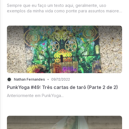
Sempre que eu faço um texto aqui, geralmente, uso
exemplos da minha vida como ponte para assuntos maiores,
que possam interessar outras pessoas para além da minha
mãe e do meu marido. Mas hoje eu queria falar de mim
mesmo.
Nathan Fernandes
•
09/12/2022
PunkYoga #49: Três cartas de tarô (Parte 2 de 2)
Anteriormente em PunkYoga...