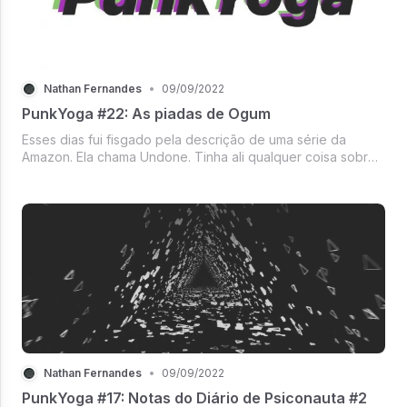
Nathan Fernandes
•
09/09/2022
PunkYoga #22: As piadas de Ogum
Esses dias fui fisgado pela descrição de uma série da
Amazon. Ela chama Undone. Tinha ali qualquer coisa sobre
"viagem no tempo" e "xamanismo" e eu já fiquei todo
serelepe.
Nathan Fernandes
•
09/09/2022
PunkYoga #17: Notas do Diário de Psiconauta #2