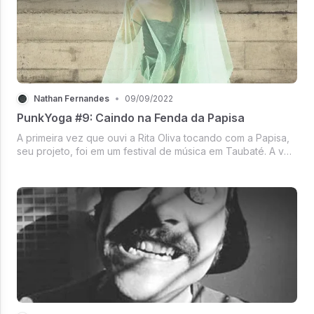
Nathan Fernandes
•
09/09/2022
PunkYoga #9: Caindo na Fenda da Papisa
A primeira vez que ouvi a Rita Oliva tocando com a Papisa,
seu projeto, foi em um festival de música em Taubaté. A voz
tranquila e o som onírico faziam parecer que eu tava dentro
de um templo. Percebi que o Felipe, meu amor, que tava do
meu l...