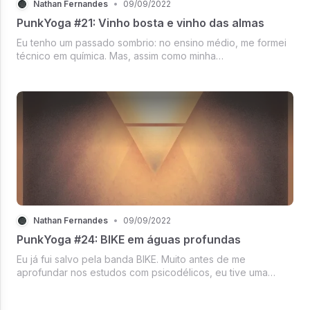
Nathan Fernandes
•
09/09/2022
PunkYoga #21: Vinho bosta e vinho das almas
Eu tenho um passado sombrio: no ensino médio, me formei
técnico em química. Mas, assim como minha
heterossexualidade na época, essa formação era pura falta
de noção da realidade. Eu já queria ser jornalista — apesar
de não ter apoio, essas co...
Nathan Fernandes
•
09/09/2022
PunkYoga #24: BIKE em águas profundas
Eu já fui salvo pela banda BIKE. Muito antes de me
aprofundar nos estudos com psicodélicos, eu tive uma
experiência com cogumelos que foi uma merda.