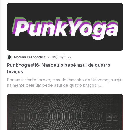
terapêutico de ayahuasca e outros psicodélicos. Ao lado de
cientistas como Sidarta Rib...
Nathan Fernandes
•
09/09/2022
PunkYoga #16: Nasceu o bebê azul de quatro
braços
Por um instante, breve, mas do tamanho do Universo, surgiu
na mente dele um bebê azul de quatro braços. O
pensamento veio como uma lembrança, bem na hora em
que Pedro Paulo ia ligar para mais um cliente a fim de
oferecer o novo plano de benef...