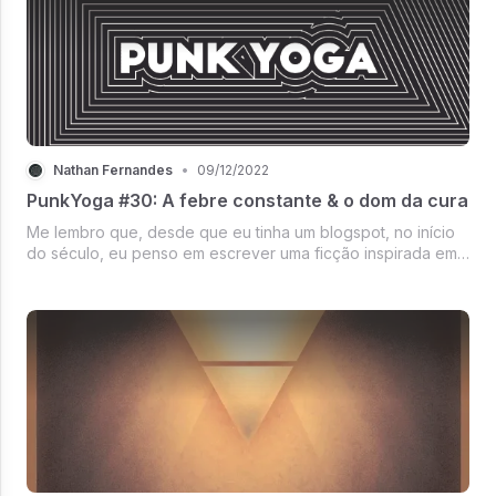
Nathan Fernandes
•
09/12/2022
PunkYoga #30: A febre constante & o dom da cura
Me lembro que, desde que eu tinha um blogspot, no início
do século, eu penso em escrever uma ficção inspirada em
alguma música. É uma ideia sedutora porque une duas
coisas que eu gosto muito. Mas nunca consegui.