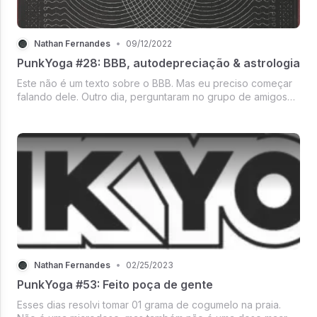
Nathan Fernandes
•
09/12/2022
PunkYoga #28: BBB, autodepreciação & astrologia
Este não é um texto sobre o BBB. Mas eu preciso começar
falando dele. Outro dia, perguntaram no grupo de amigos
do whatsapp por que o reality tava fazendo tanto sucesso.
Alguns amigos sugeriram que era carência por causa do
período de quarent...
Nathan Fernandes
•
02/25/2023
PunkYoga #53: Feito poça de gente
Esses dias resolvi tomar 01 grama de cogumelo na praia.