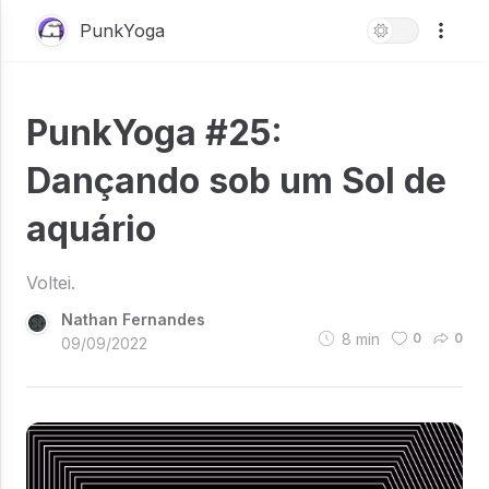
PunkYoga
PunkYoga #25:
Dançando sob um Sol de
aquário
Voltei.
Nathan Fernandes
8
min
0
0
09/09/2022