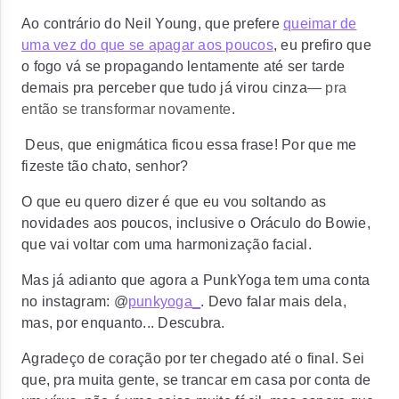
Ao contrário do Neil Young, que prefere
queimar de
uma vez do que se apagar aos poucos
, eu prefiro que
o fogo vá se propagando lentamente até ser tarde
demais pra perceber que tudo já virou cinza
— pra
então se transformar novamente
.
Deus, que enigmática ficou essa frase! Por que me
fizeste tão chato, senhor?
O que eu quero dizer é que eu vou soltando as
novidades aos poucos, inclusive o Oráculo do Bowie,
que vai voltar com uma harmonização facial.
Mas já adianto que agora a PunkYoga tem uma conta
no instagram: @
punkyoga_
. Devo falar mais dela,
mas, por enquanto... Descubra.
Agradeço de coração por ter chegado até o final. Sei
que, pra muita gente, se trancar em casa por conta de