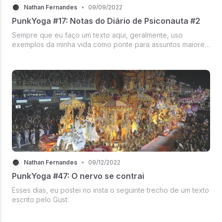
Nathan Fernandes
•
09/09/2022
PunkYoga #17: Notas do Diário de Psiconauta #2
Sempre que eu faço um texto aqui, geralmente, uso
exemplos da minha vida como ponte para assuntos maiores,
que possam interessar outras pessoas para além da minha
mãe e do meu marido. Mas hoje eu queria falar de mim
mesmo.
Nathan Fernandes
•
09/12/2022
PunkYoga #47: O nervo se contrai
Esses dias, eu postei no insta o seguinte trecho de um texto
escrito pelo Gust: