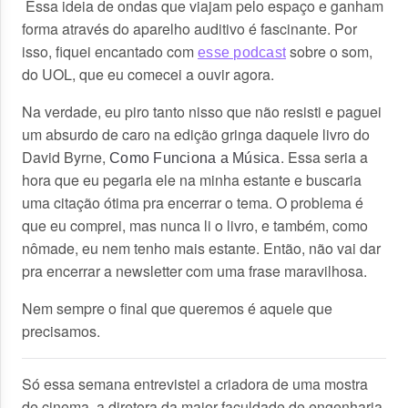
Essa ideia de ondas que viajam pelo espaço e ganham
forma através do aparelho auditivo é fascinante. Por
isso, fiquei encantado com
sobre o som,
esse podcast
do UOL, que eu comecei a ouvir agora.
Na verdade, eu piro tanto nisso que não resisti e paguei
um absurdo de caro na edição gringa daquele livro do
David Byrne,
. Essa seria a
Como Funciona a Música
hora que eu pegaria ele na minha estante e buscaria
uma citação ótima pra encerrar o tema. O problema é
que eu comprei, mas nunca li o livro, e também, como
nômade, eu nem tenho mais estante. Então, não vai dar
pra encerrar a newsletter com uma frase maravilhosa.
Nem sempre o final que queremos é aquele que
precisamos.
Só essa semana entrevistei a criadora de uma mostra
de cinema, a diretora da maior faculdade de engenharia