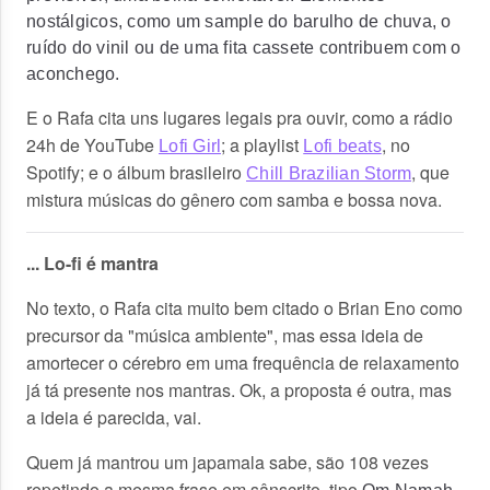
nostálgicos, como um sample do barulho de chuva, o
ruído do vinil ou de uma fita cassete contribuem com o
aconchego.
E o Rafa cita uns lugares legais pra ouvir, como a rádio
24h de YouTube
; a playlist
, no
Lofi Girl
Lofi beats
Spotify; e o álbum brasileiro
, que
Chill Brazilian Storm
mistura músicas do gênero com samba e bossa nova.
... Lo-fi é mantra
No texto, o Rafa cita muito bem citado o Brian Eno como
precursor da "música ambiente", mas essa ideia de
amortecer o cérebro em uma frequência de relaxamento
já tá presente nos mantras. Ok, a proposta é outra, mas
a ideia é parecida, vai.
Quem já mantrou um japamala sabe, são 108 vezes
repetindo a mesma frase em sânscrito, tipo