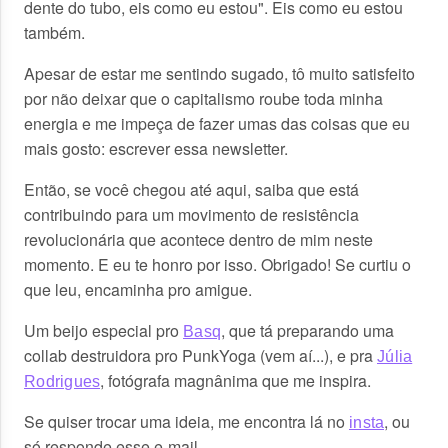
dente do tubo, eis como eu estou". Eis como eu estou
também.
Apesar de estar me sentindo sugado, tô muito satisfeito
por não deixar que o capitalismo roube toda minha
energia e me impeça de fazer umas das coisas que eu
mais gosto: escrever essa newsletter.
Então, se você chegou até aqui, saiba que está
contribuindo para um movimento de resistência
revolucionária que acontece dentro de mim neste
momento. E eu te honro por isso. Obrigado! Se curtiu o
que leu, encaminha pro amigue.
Um beijo especial pro
, que tá preparando uma
Basq
collab destruidora pro PunkYoga (vem aí...), e pra
Júlia
, fotógrafa magnânima que me inspira.
Rodrigues
Se quiser trocar uma ideia, me encontra lá no
, ou
insta
só responde esse e-mail.