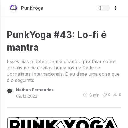
PunkYoga
PunkYoga #43: Lo-fi é
mantra
Esses dias o Jeferson me chamou pra falar sobre
jornalismo de direitos humanos na Rede de
Jornalistas Internacionais. E eu disse uma coisa que
é o seguinte:
Nathan Fernandes
8
min
0
0
09/12/2022