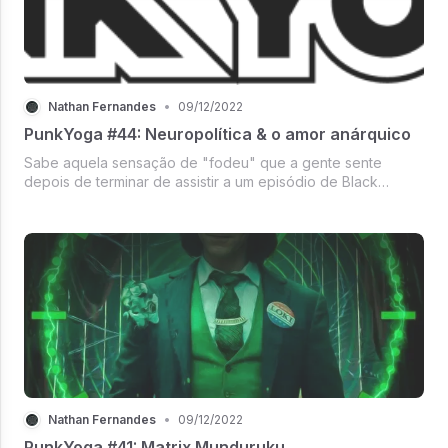
Nathan Fernandes
•
09/12/2022
PunkYoga #44: Neuropolítica & o amor anárquico
Sabe aquela sensação de "fodeu" que a gente sente
depois de terminar de assistir a um episódio de Black
Mirror? ("Fodeu" aqui traduzido pra "isso é uma ficção
científica, mas é tão real que eu consigo ver o Elon Musk
colocando em prática daqu...
Nathan Fernandes
•
09/12/2022
PunkYoga #41: Matrix Munduruku