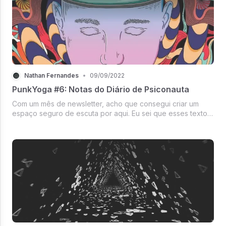
Nathan Fernandes
•
09/09/2022
PunkYoga #6: Notas do Diário de Psiconauta
Com um mês de newsletter, acho que consegui criar um
espaço seguro de escuta por aqui. Eu sei que esses textos
não chegam em todo mundo das minhas redes, e, por isso
mesmo, me sinto confortável pra falar coisas que talvez não
falasse no insta...