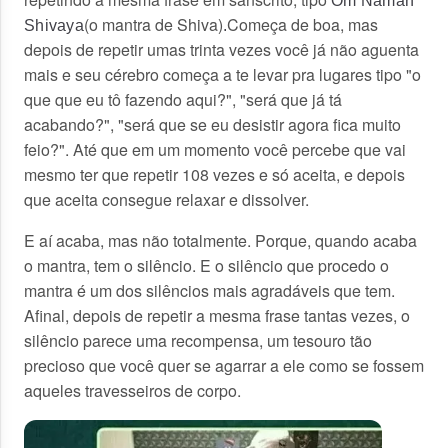
Om Namah
(o mantra de Shiva)
Começa de boa, mas
Shivaya
.
depois de repetir umas trinta vezes você já não aguenta
mais e seu cérebro começa a te levar pra lugares tipo "o
que que eu tô fazendo aqui?", "será que já tá
acabando?", "será que se eu desistir agora fica muito
feio?". Até que em um momento você percebe que vai
mesmo ter que repetir 108 vezes e só aceita, e depois
que aceita consegue relaxar e dissolver.
E aí acaba, mas não totalmente. Porque, quando acaba
o mantra, tem o silêncio. E o silêncio que procedo o
mantra é um dos silêncios mais agradáveis que tem.
Afinal, depois de repetir a mesma frase tantas vezes, o
silêncio parece uma recompensa, um tesouro tão
precioso que você quer se agarrar a ele como se fossem
aqueles travesseiros de corpo.