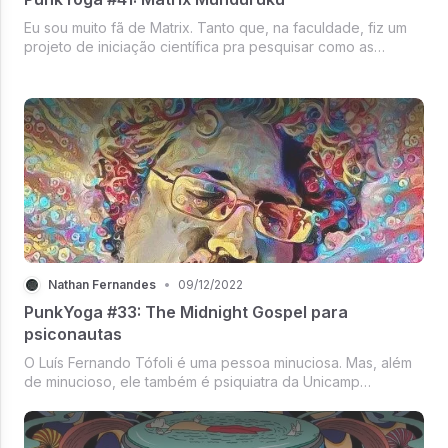
Eu sou muito fã de Matrix. Tanto que, na faculdade, fiz um
projeto de iniciação científica pra pesquisar como as
revistas Super e Galileu retratavam o filme — isso muito
tempo antes de saber que eu trabalharia como editor da
Galileu.
Nathan Fernandes
•
09/12/2022
PunkYoga #33: The Midnight Gospel para
psiconautas
O Luís Fernando Tófoli é uma pessoa minuciosa. Mas, além
de minucioso, ele também é psiquiatra da Unicamp
e coordenador do ICARO, um grupo que estuda o uso
terapêutico de ayahuasca e outros psicodélicos. Ao lado de
cientistas como Sidarta Rib...