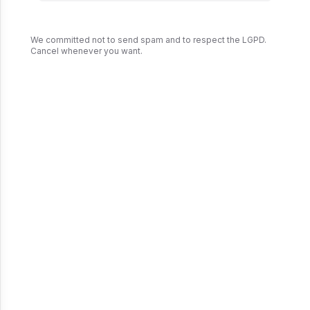
começar a realmente entender o seu cliente, ao
alcançar isso, pode ter certeza, você fará
relacionamentos duradouros e extremamente
We committed not to send spam and to respect the LGPD.
Cancel whenever you want.
lucrativos.