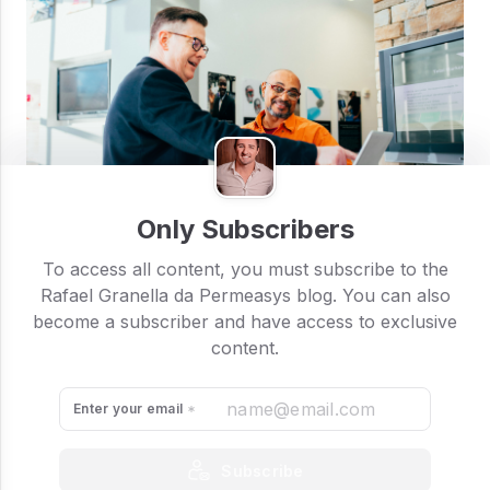
Only Subscribers
To access all content, you must subscribe to the
Atuar em vendas é sempre um desafio, requer foco,
Rafael Granella da Permeasys blog. You can also
determinação, força de vontade, inteligência e cada
become a subscriber and have access to exclusive
vez mais a sensibilidade em compreender o cliente,
content.
suas emoções e motivações.
Entender o que o seu cliente quer, em alguns
Enter your email
mercados, pode estar implícito e se você não estiver
preparado você poderá perder grandes oportunidades.
Se conhecer e se entender, é o principal passo para
Subscribe