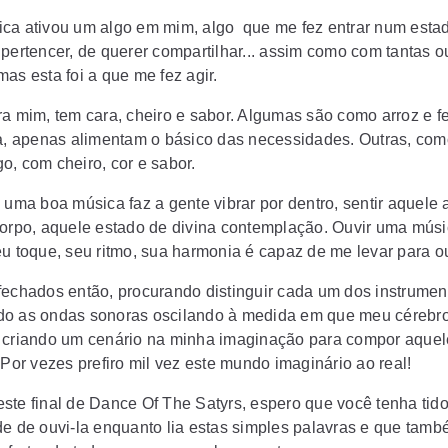
ca ativou um algo em mim, algo que me fez entrar num estad
 pertencer, de querer compartilhar... assim como com tantas o
as esta foi a que me fez agir.
ra mim, tem cara, cheiro e sabor. Algumas são como arroz e fe
ia, apenas alimentam o básico das necessidades. Outras, co
o, com cheiro, cor e sabor.
 uma boa música faz a gente vibrar por dentro, sentir aquele 
corpo, aquele estado de divina contemplação. Ouvir uma mús
eu toque, seu ritmo, sua harmonia é capaz de me levar para ou
fechados então, procurando distinguir cada um dos instrumen
o as ondas sonoras oscilando à medida em que meu cérebr
 criando um cenário na minha imaginação para compor aquel
 Por vezes prefiro mil vez este mundo imaginário ao real!
ste final de Dance Of The Satyrs, espero que você tenha tido
de de ouvi-la enquanto lia estas simples palavras e que tam