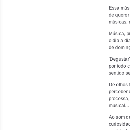
Essa músi
de querer
músicas, m
Música, p
o dia a d
de doming
'Degustar'
por todo 
sentido s
De olhos 
percebend
processa,
musical...
Ao som de
curiosida