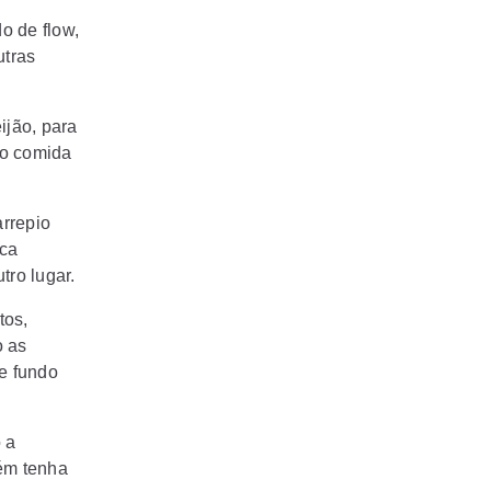
o de flow,
utras
ijão, para
mo comida
arrepio
ica
tro lugar.
tos,
o as
e fundo
 a
bém tenha