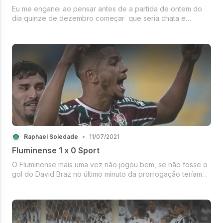
Eu me enganei ao pensar antes de a partida de ontem do
dia quinze de dezembro começar que seria chata e
monótona. Foi um jogo muito bom de se assistir. Mesmo o
Furacão tendo jogado de maneira recuada a maior parte
tendo em vista que os centr...
Raphael Soledade
•
11/07/2021
Fluminense 1 x 0 Sport
O Fluminense mais uma vez não jogou bem, se não fosse o
gol do David Braz no último minuto da prorrogação teríamos
saído com um empate amargo do Maracanã. Infelizmente,
tivemos um gol anulado do Fred por estar em posição de
impedimento. O Spo...