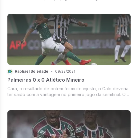
muito equilibrado. No segundo tempo, ele continuou dessa
mesma maneira e basicamente sua resolução se deu em
grandes lances indi...
Raphael Soledade
•
09/22/2021
Palmeiras 0 x 0 Atlético Mineiro
Cara, o resultado de ontem foi muito injusto, o Galo deveria
ter saído com a vantagem no primeiro jogo da semifinal. O
Palmeiras jogou de uma maneira muito retranqueira, mesmo
tendo o Dudu e o Rony pelas pontas. Um dos melhores
jogadores na p...