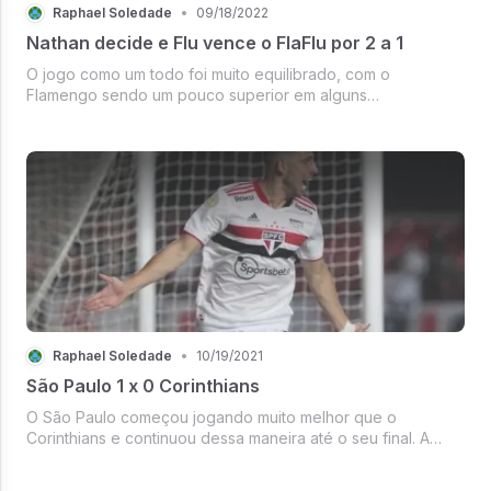
Raphael Soledade
•
09/18/2022
Nathan decide e Flu vence o FlaFlu por 2 a 1
O jogo como um todo foi muito equilibrado, com o
Flamengo sendo um pouco superior em alguns
determinados momentos da partida. O primeiro tempo de
partida pode ser definido muito bem com a expressão
"saber sofrer". E com uma grande arrancada d...
Raphael Soledade
•
10/19/2021
São Paulo 1 x 0 Corinthians
O São Paulo começou jogando muito melhor que o
Corinthians e continuou dessa maneira até o seu final. A
ausência do Willian no Coringão foi muito sentida, por ter
feito uma péssima partida na noite de ontem. As principais