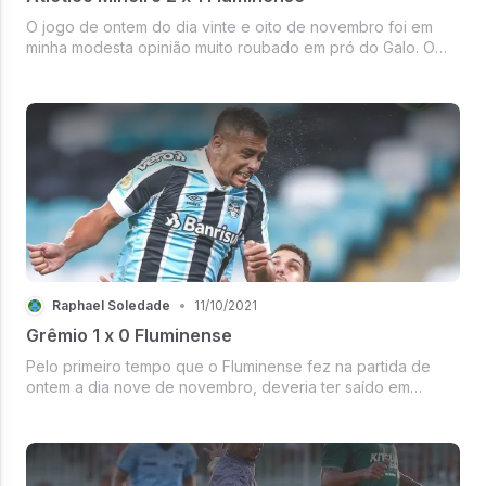
O jogo de ontem do dia vinte e oito de novembro foi em
minha modesta opinião muito roubado em pró do Galo. O
Fluzão começou bem com uma bela assistência de falta do
Marlon para o Manoel cabecear com uma falha de
marcação do Nathan Silva. Nova...
Raphael Soledade
•
11/10/2021
Grêmio 1 x 0 Fluminense
Pelo primeiro tempo que o Fluminense fez na partida de
ontem a dia nove de novembro, deveria ter saído em
vantagem no placar contra o Grêmio. De oportunidades de
gol claras, o tricolor gaúcho teve nove chances, enquanto
o tricolor carioca tev...