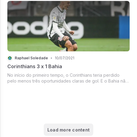
jogadas se deram nas...
Raphael Soledade
•
10/07/2021
Corinthians 3 x 1 Bahia
No início do primeiro tempo, o Corinthians teria perdido
pelo menos três oportunidades claras de gol. E o Bahia não
vinha jogando bem, o seu gol responsável por dar uma
vantagem pequena só se deu por um erro bobo do Pitón
para conceder o gol ...
Load more content