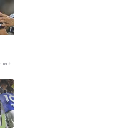
pênalti
 muito,
a muito
e
 em