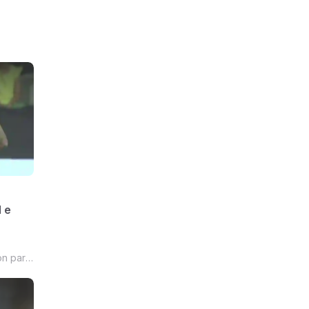
1 e
on para
 Ui-jo