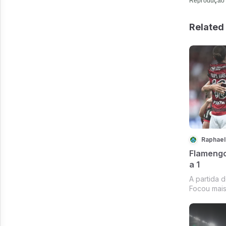
Reprodução 
Related 
Raphael
Flamengo
a 1
A partida d
Focou mais
tomando m
primeiro g
jogada ind