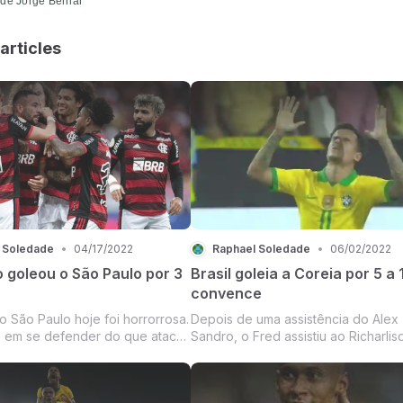
de Jorge Bernal
articles
 Soledade
•
04/17/2022
Raphael Soledade
•
06/02/2022
 goleou o São Paulo por 3
Brasil goleia a Coreia por 5 a 
convence
o São Paulo hoje foi horrorrosa.
Depois de uma assistência do Alex
 em se defender do que atacar,
Sandro, o Fred assistiu ao Richarlis
uita pressão do Mengão. O
abrir o placar. Após uma falha de
ol saiu depois de uma bela
marcação do Thiago Silva, o Hwang
ividual do Arrascaeta para achar
empatou a partida. O Neymar ainda