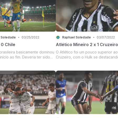
o Gabigol abrir o placar. Parec...
chegou a marcar mais dois gols de 
e o Coutinho a...
 Soledade
•
03/25/2022
Raphael Soledade
•
03/07/2022
 0 Chile
Atlético Mineiro 2 x 1 Cruzeiro
brasileira basicamente dominou
O Atlético foi um pouco superior ao
início ao fim. Deveria ter sido
Cruzeiro, com o Hulk se destacando
a muito maior. O Neymar abriu
mas, o jogo de maneira geral estav
 pênalti. Em um erro de
equilibrado. No segundo tempo, el
de bola errada do Bravo, o
continuou dessa mesma maneira e
tava bem atento na marcação
basicamente sua resolução se deu
grandes lances indi...