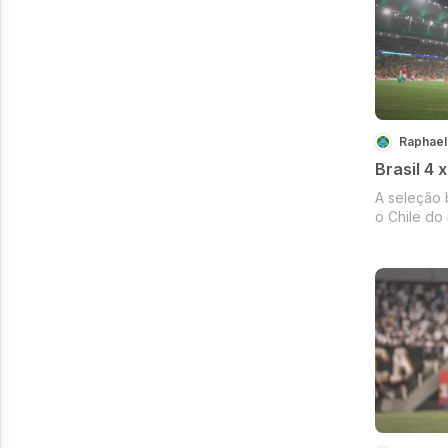
o Lázaro e 
Raphael
Brasil 4 x
A seleção 
o Chile do 
uma golead
o placar de
reposição 
Anthony es
para ass...