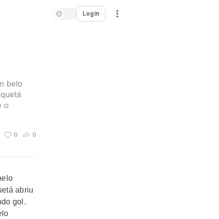
Login
m belo
aquetá
o o
0
0
belo
etá abriu
ndo gol.
elo