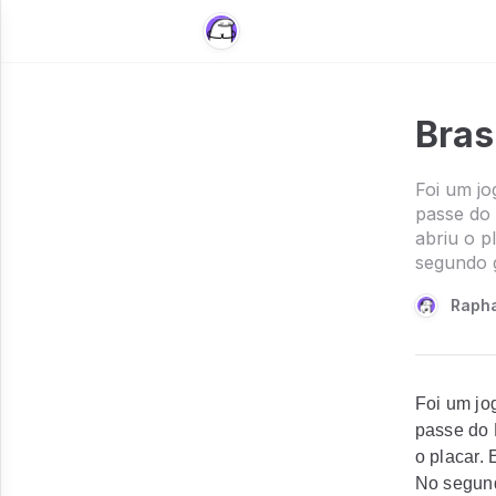
Brasi
Foi um jo
passe do
abriu o p
segundo g
Rapha
Foi um jo
passe do 
o placar.
No segund