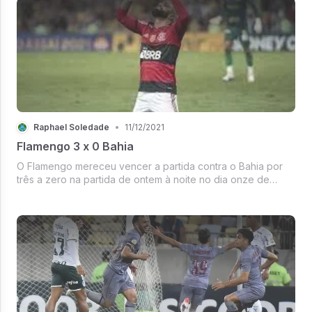
Raphael Soledade
•
11/12/2021
Flamengo 3 x 0 Bahia
O Flamengo mereceu vencer a partida contra o Bahia por
três a zero na partida de ontem à noite no dia onze de
novembro. Mais uma vez, o Diego jogou mal, mas, eu tenho
a percepção vendo os jogos de que ele está sendo
escalado errado porque ess...