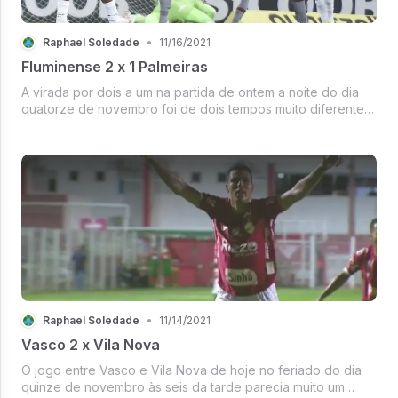
Raphael Soledade
•
11/16/2021
Fluminense 2 x 1 Palmeiras
A virada por dois a um na partida de ontem a noite do dia
quatorze de novembro foi de dois tempos muito diferentes.
O Fluzão só teve uma oportunidade de marcar, enquanto o
Palmeiras teve quatro. O golaço do Dudu de fora de área
foi oriundo de...
Raphael Soledade
•
11/14/2021
Vasco 2 x Vila Nova
O jogo entre Vasco e Vila Nova de hoje no feriado do dia
quinze de novembro às seis da tarde parecia muito um