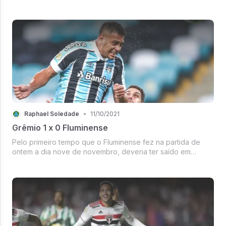
amistoso. No primeiro tempo, o Vila Nova fez um ótimo
primeiro tempo marcando o gol com o Pedro Bambu, que
após isso recuou muito o ...
Raphael Soledade
•
11/10/2021
Grêmio 1 x 0 Fluminense
Pelo primeiro tempo que o Fluminense fez na partida de
ontem a dia nove de novembro, deveria ter saído em
vantagem no placar contra o Grêmio. De oportunidades de
gol claras, o tricolor gaúcho teve nove chances, enquanto
o tricolor carioca tev...