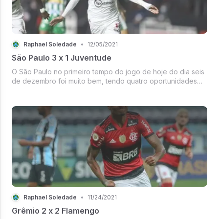
Raphael Soledade
•
12/05/2021
São Paulo 3 x 1 Juventude
O São Paulo no primeiro tempo do jogo de hoje do dia seis
de dezembro foi muito bem, tendo quatro oportunidades
contra uma e em um chute do Rigoni o Douglas fez uma boa
defesa no canto esquerdo. Com cinco minutos de partida, o
Rigoni deu uma ...
Raphael Soledade
•
11/24/2021
Grêmio 2 x 2 Flamengo