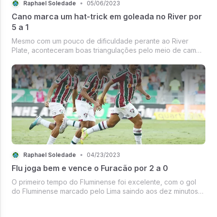
Raphael Soledade
•
05/06/2023
Cano marca um hat-trick em goleada no River por
5 a 1
Mesmo com um pouco de dificuldade perante ao River
Plate, aconteceram boas triangulações pelo meio de campo
com o Marcelo caindo muitas vezes para o meio. O jogo
estava bem equilibrado, mas, o time argentino começou a
exibir uma certa superio...
Raphael Soledade
•
04/23/2023
Flu joga bem e vence o Furacão por 2 a 0
O primeiro tempo do Fluminense foi excelente, com o gol
do Fluminense marcado pelo Lima saindo aos dez minutos
de partida desviando a bola no Erick e dificultando muito a
defesa do Bento.