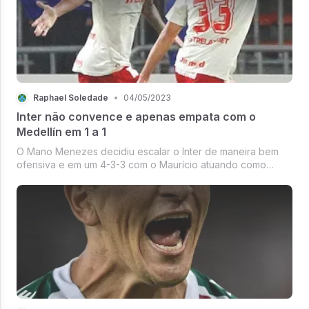
Raphael Soledade
•
04/05/2023
Inter não convence e apenas empata com o
Medellín em 1 a 1
O Mano Menezes decidiu escalar o Inter de maneira bem
ofensiva e em um 4-3-3 com o Maurício atuando como
ponta direita e Wanderson pelo lado esquerdo do ataque.
O Alan Patrick fez um ótimo jogo do Alan Patrick como
sendo o meia cerebral da eq...