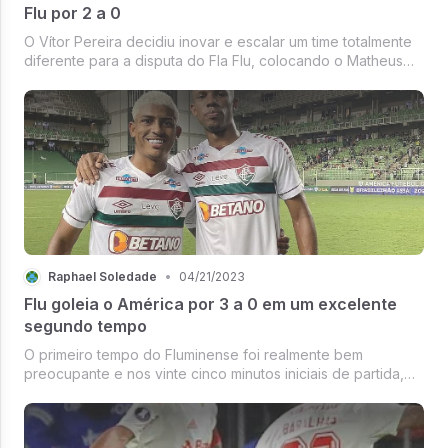
Flu por 2 a 0
O Vítor Pereira decidiu inovar e escalar um time totalmente
diferente para a disputa do Fla Flu, colocando o Matheus
França como titular pelo lado direito do ataque. Pelo
primeiro tempo que fez o Fluminense ficou muito óbvio
como essa foi a p...
Raphael Soledade
•
04/21/2023
Flu goleia o América por 3 a 0 em um excelente
segundo tempo
O primeiro tempo do Fluminense foi realmente bem
preocupante e nos vinte cinco minutos iniciais de partida,
tinha uma dificuldade muito grande em passar pela defesa
do América com uma única exceção: a grande chance
criada pelo John Kennedy pa...