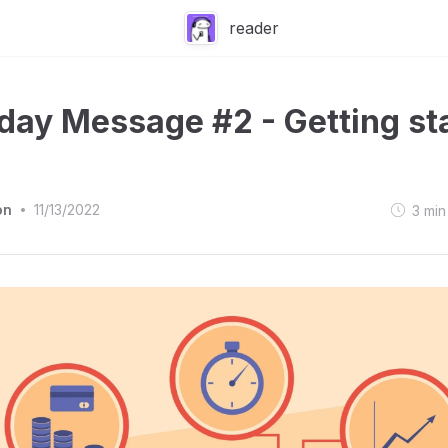
reader
ay Message #2 - Getting st
on
11/13/2022
3
min
•