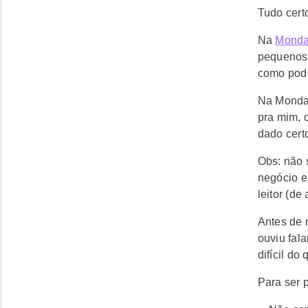
Tudo cert
Na
Monda
pequenos 
como pod
Na Monday
pra mim, 
dado cert
Obs: não 
negócio e 
leitor (d
Antes de m
ouviu fal
difícil do
Para ser 