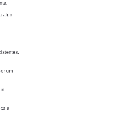
nte.
a algo
istentes.
ser um
 in
sca e