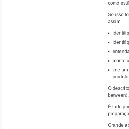
como estã
Se isso fo
assim:
identif
identifi
entenda
monte u
crie um
produto
O descrit
between).
É tudo po
preparaçã
Grande ab