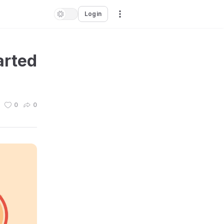
Login
arted
0
0