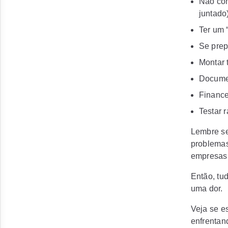
Não com
juntado)
Ter um 
Se prep
Montar 
Documen
Finance
Testar 
Lembre se
problemas
empresas
Então, tu
uma dor.
Veja se e
enfrentan