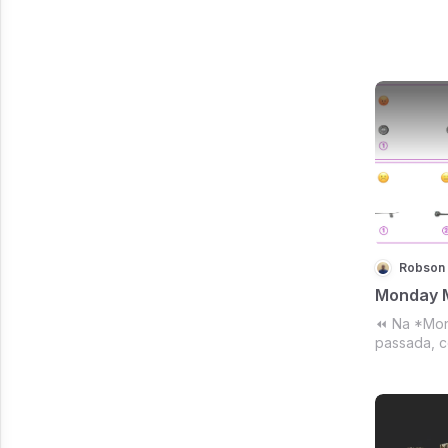
Robson
Monday 
⏪ Na *Mon
passada, c
começo pra
que fazer 
tenha dado
tenha dado