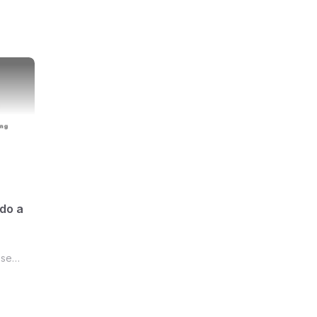
do a
 se