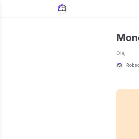
Mond
Olá,
Robs