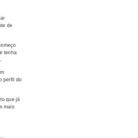
zar
nte de
 começo
ue tenha
…
um
 perfil do
to que já
em mais