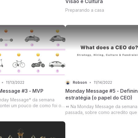
Visão e Cultura
Preparando a casa
•
11/13/2022
Robson
•
11/14/2022
Message #3 - MVP
Monday Message #5 - Definin
estratégia (o papel do CEO)
day Message* da semana
ontei um pouco de como foi o
⏪ Na Monday Message da semana
 mim, o que aprendi sobre o
passada, sobre como acredito que
e não fazer, o que acredito que
define Missão, Visão e Cultura.
 certo e por quê, e o que
 errado e por que deu errado.