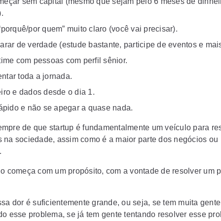
eçar sem capital (mesmo que sejam pelo 6 meses de dinhei
.
“porquê/por quem” muito claro (você vai precisar).
arar de verdade (estude bastante, participe de eventos e mais
time com pessoas com perfil sênior.
tar toda a jornada.
iro e dados desde o dia 1.
rápido e não se apegar a quase nada.
mpre de que startup é fundamentalmente um veículo para re
 na sociedade, assim como é a maior parte dos negócios ou
.
do começa com um propósito, com a vontade de resolver um 
ssa dor é suficientemente grande, ou seja, se tem muita gente
do esse problema, se já tem gente tentando resolver esse pr