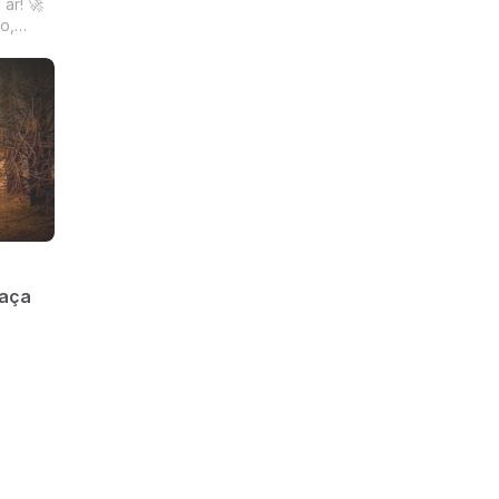
ar! 🚀
o,
 contato
Caça