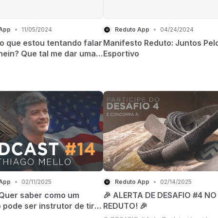
 App
•
11/05/2024
Reduto App
•
04/24/2024
o que estou tentando falar
Manifesto Reduto: Juntos Pelo
 hein? Que tal me dar uma
Esportivo
agora?
 App
•
02/11/2025
Reduto App
•
02/14/2025
Quer saber como um
🎉 ALERTA DE DESAFIO #4 NO
o pode ser instrutor de tiro
REDUTO! 🎉
dos Unidos?