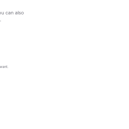
ou can also
.
want.