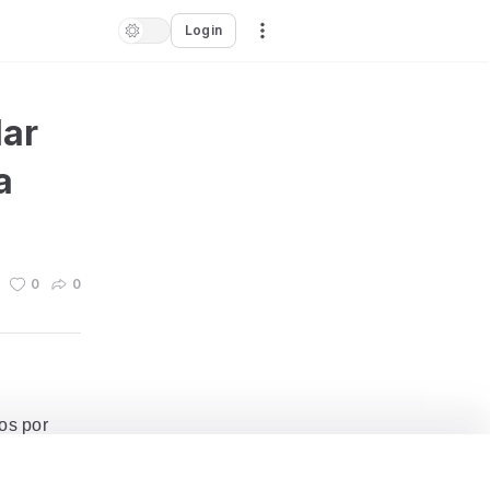
Login
lar
a
0
0
os por