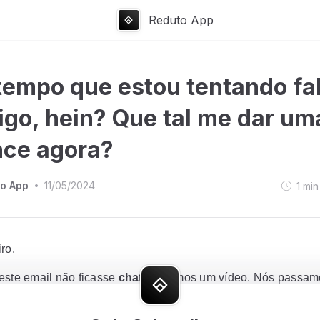
Reduto App
tempo que estou tentando fa
igo, hein? Que tal me dar um
ce agora?
o App
11/05/2024
1
min
•
ro.
este email não ficasse
chato,
fizemos um vídeo. Nós passam
á que você também passou
?