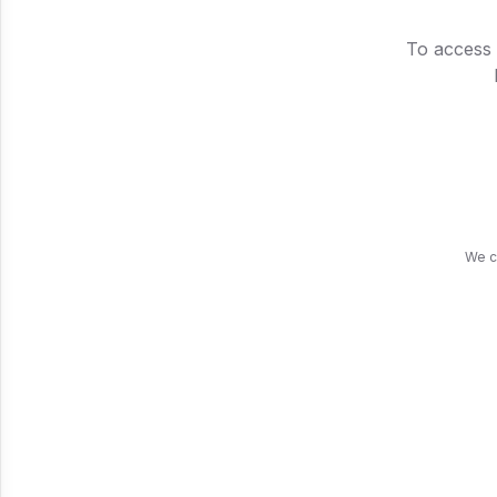
To access 
We c