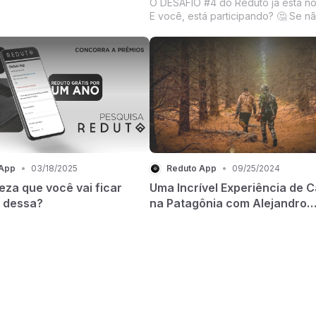
O DESAFIO #4 do Reduto já está no 
E você, está participando? 🤔 Se nã
clique no link da BIO 🔗 e entre em
para não perder nada! 😲
 App
•
03/18/2025
Reduto App
•
09/25/2024
eza que você vai ficar
Uma Incrível Experiência de 
s dessa?
na Patagônia com Alejandro
Cruzes!