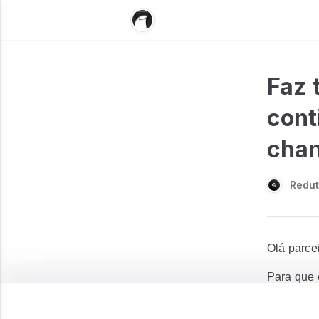
Faz 
cont
chan
Redut
Olá parcei
Para que 
isso,
ser