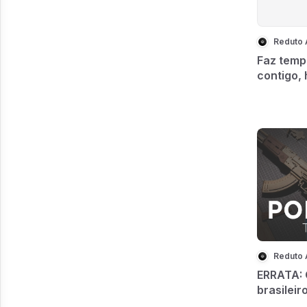
Reduto
Faz temp
contigo,
chance 
Reduto
ERRATA: 
brasileir
nos Esta