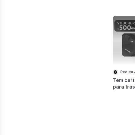
Reduto
Tem cert
para trá