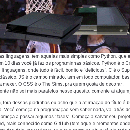
as linguagens, tem aquelas mais simples como Python, que é 
m 10 dias você já faz os programinhas básicos, Python é o 
linguagens, onde tudo é fácil, bonito e “delicious”. C é o Su
clássico. JS é o campo minado, tem em todo computador, bas
a mexer. O CSS é o The Sims, pra quem gosta de decorar .
ente não sei mais paralelos nesse quesito, comente ai algum)
, fora dessas piadinhas eu acho que a afirmação do título é 
a. Você começa na programação sem saber nada, vai atrás d
, começa a passar algumas “fases”. Começa a salvar seu proje
d, mais conhecido como GitHub (tem aquele momentos ond