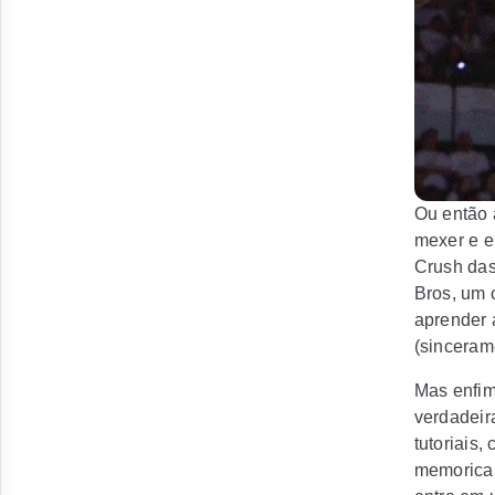
Ou então 
mexer e e
Crush das 
Bros, um 
aprender 
(sinceram
Mas enfim
verdadeir
tutoriais
memoricar