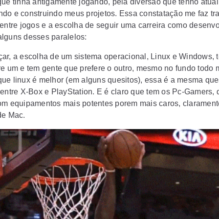
que tinha antigamente jogando, pela diversão que tenho atua
do e construindo meus projetos. Essa constatação me faz tra
 entre jogos e a escolha de seguir uma carreira como desenvo
lguns desses paralelos:
ar, a escolha de um sistema operacional, Linux e Windows, 
re um e tem gente que prefere o outro, mesmo no fundo todo
ue linux é melhor (em alguns quesitos), essa é a mesma que
 entre X-Box e PlayStation. E é claro que tem os Pc-Gamers, 
om equipamentos mais potentes porem mais caros, clarament
de Mac.