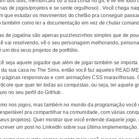
um dos dois, memoricard ou a sua conta no git, e vê ele todo 
as de jogos/projetos e se sente orgulhoso) . Você chega naq
 tem que estudar os movimentos do chefão pra conseguir passar
 também como ler a documentação em vez de chutar comand
as de jogatina são apenas puzzleszinhos simples que de po
ê vai resolvendo, vê o seu personagem melhorando, person
 um dos seus projetos de portfólio.
cê seja aquele jogador que além de jogar também se importa
 da sua casa no The Sims, então você faz aqueles READ ME
e páginas responsivas e com animações CSS maravilhosas. O
rdcore que quer ter todas as conquistas, ou seja, ter aquele 
ro no seu perfil do GitHub .
mo nos jogos, mas também no mundo da programação você q
 respeitável pra compartilhar na comunidade, com várias conq
seus projetos). Quer mostrar que você entende daquele jogo,
screver um post no LinkedIn sobre sua última implementação.