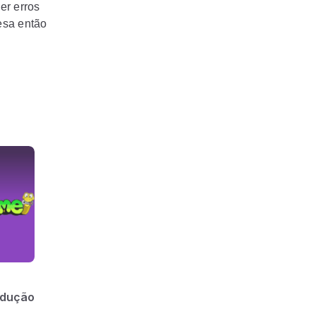
er erros
lesa então
odução