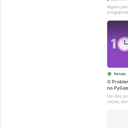
Alguns par
programado
Renato
O Proble
no PyGa
Um dos pro
vezes, dur
projeto Lo
comentei e