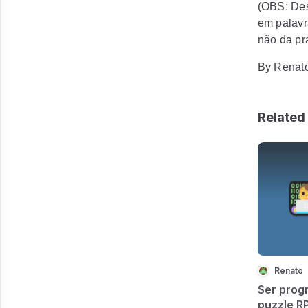
(OBS: Dess
em palavra
não da pr
By Renato
Related 
Renato
Ser prog
puzzle R