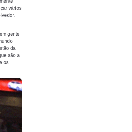
lmente
çar vários
lvedor.
tem gente
 mundo
stão da
que são a
e os