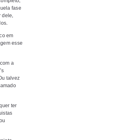
completo,
uela fase
 dele,
os.
uco em
agem esse
 com a
’s
u talvez
gramado
uer ter
uistas
 ou