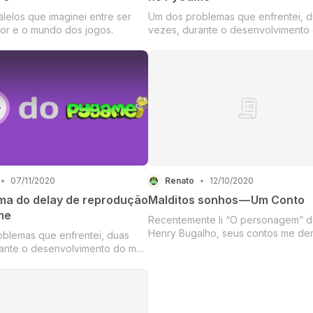
alelos que imaginei entre ser
Um dos problemas que enfrentei, d
r e o mundo dos jogos.
vezes, durante o desenvolvimento
projeto Loopyng (problema esse q
comentei e expliquei a…
•
07/11/2020
Renato
•
12/10/2020
ma do delay de reprodução
Malditos sonhos — Um Conto
me
Recentemente li “O personagem” 
Henry Bugalho, seus contos me de
blemas que enfrentei, duas
certa vontade de escrever da form
ante o desenvolvimento do meu
ele escreve. Então aqui está…
opyng (problema esse que
 expliquei a…