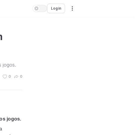
Login
m
 jogos.
0
0
os jogos.
a