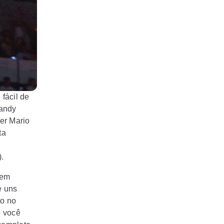
fácil de
Candy
per Mario
ta
.
bem
e uns
to no
e você