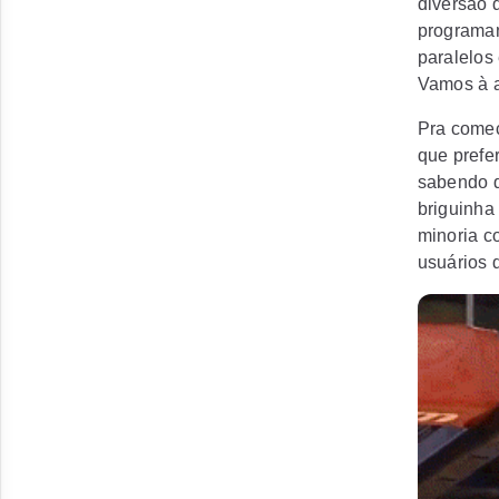
diversão 
programan
paralelos
Vamos à a
Pra começ
que prefe
sabendo q
briguinha
minoria c
usuários 