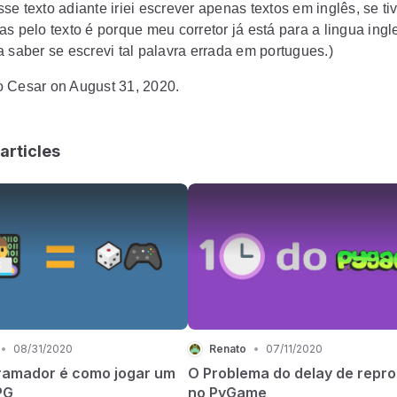
e texto adiante iriei escrever apenas textos em inglês, se tiv
s pelo texto é porque meu corretor já está para a lingua ing
a saber se escrevi tal palavra errada em portugues.)
 Cesar on August 31, 2020.
articles
•
08/31/2020
Renato
•
07/11/2020
ramador é como jogar um
O Problema do delay de repr
PG
no PyGame