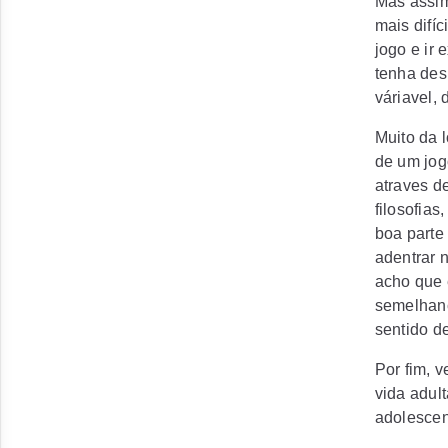
Mas assim
mais difí
jogo e ir
tenha des
váriavel, 
Muito da 
de um jog
atraves d
filosofias
boa parte
adentrar 
acho que 
semelhanç
sentido d
Por fim, 
vida adul
adolescen