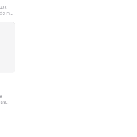
uas
 do meu
ue
de
ram
a que