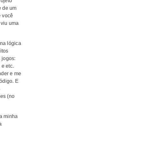
ojeto
e de um
e você
 viu uma
na lógica
itos
 jogos:
 e etc.
nder e me
ódigo. E
s
es (no
 a minha
a