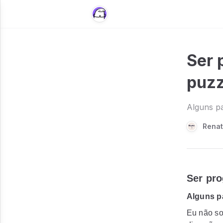
Ser 
puzz
Alguns pa
Rena
Ser pr
Alguns p
Eu não so