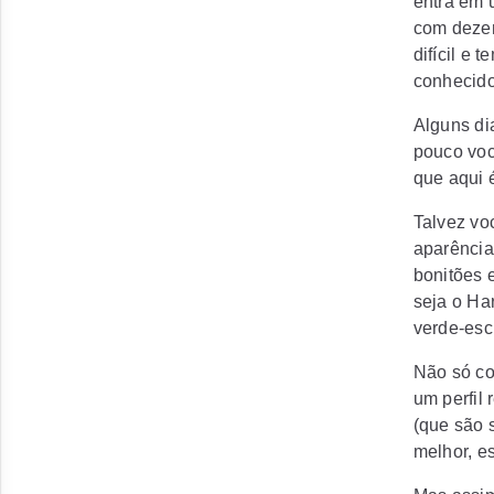
entra em 
com dezen
difícil e
conhecido
Alguns di
pouco voc
que aqui é
Talvez vo
aparência
bonitões 
seja o Ha
verde-escu
Não só co
um perfil
(que são 
melhor, e