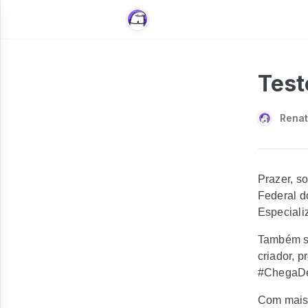
Test
Renat
Prazer, s
Federal d
Especiali
Também so
criador, 
#ChegaDe
Com mais 