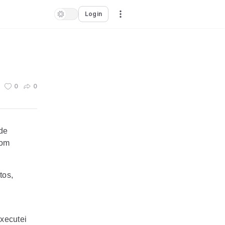
Login
0
0
de
com
tos,
executei