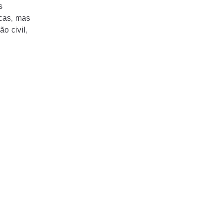
s
icas, mas
o civil,