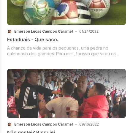
Emerson Lucas Campos Caramel
•
01/24/2022
Estaduais - Que saco.
A chance da vida para os pequenos, uma pedra no
calendário dos grandes. Para mim, foi isso que virou os
Campeonatos Estaduais. Uma competição que, antes de
começar, já sabemos quem estará na final. E para piorar,
ainda é longa.
Emerson Lucas Campos Caramel
•
09/16/2022
Não gostei? Bloquiei