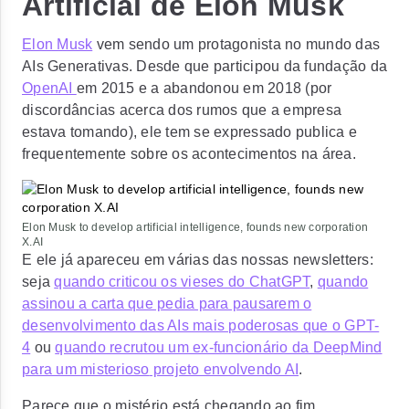
Artificial de Elon Musk
Elon Musk
vem sendo um protagonista no mundo das
AIs Generativas. Desde que participou da fundação da
OpenAI
em 2015 e a abandonou em 2018 (por
discordâncias acerca dos rumos que a empresa
estava tomando), ele tem se expressado publica e
frequentemente sobre os acontecimentos na área.
Elon Musk to develop artificial intelligence, founds new corporation
X.AI
E ele já apareceu em várias das nossas newsletters:
seja
quando criticou os vieses do ChatGPT
,
quando
assinou a carta que pedia para pausarem o
desenvolvimento das AIs mais poderosas que o GPT-
4
ou
quando recrutou um ex-funcionário da DeepMind
para um
misterioso
projeto envolvendo AI
.
Parece que o mistério está chegando ao fim.