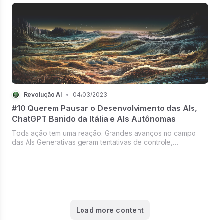
Revolução AI
•
04/03/2023
#10 Querem Pausar o Desenvolvimento das AIs,
ChatGPT Banido da Itália e AIs Autônomas
Toda ação tem uma reação. Grandes avanços no campo
das AIs Generativas geram tentativas de controle,
regulações e banimentos. Os temas desta semana ilustram
muito bem essa ideia...
Load more content