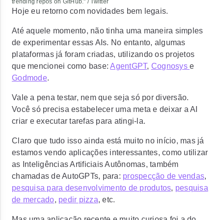
trending repos on GitHub." / Twitter
Hoje eu retorno com novidades bem legais.
Até aquele momento, não tinha uma maneira simples
de experimentar essas AIs. No entanto, algumas
plataformas já foram criadas, utilizando os projetos
que mencionei como base:
AgentGPT
,
Cognosys
e
Godmode
.
Vale a pena testar, nem que seja só por diversão.
Você só precisa estabelecer uma meta e deixar a AI
criar e executar tarefas para atingi-la.
Claro que tudo isso ainda está muito no início, mas já
estamos vendo aplicações interessantes, como utilizar
as Inteligências Artificiais Autônomas, também
chamadas de AutoGPTs, para:
prospecção de vendas
,
pesquisa para desenvolvimento de produtos
,
pesquisa
de mercado
,
pedir pizza
, etc.
Mas uma aplicação recente e muito curiosa foi a do