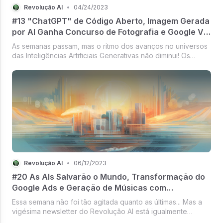
Revolução AI
•
04/24/2023
#13 "ChatGPT" de Código Aberto, Imagem Gerada
por AI Ganha Concurso de Fotografia e Google Vai
Transformar seu Mecanismo de Busca
As semanas passam, mas o ritmo dos avanços no universos
das Inteligências Artificiais Generativas não diminui! Os
temas de hoje são...
Revolução AI
•
06/12/2023
#20 As AIs Salvarão o Mundo, Transformação do
Google Ads e Geração de Músicas com
Inteligência Artificial do Facebook
Essa semana não foi tão agitada quanto as últimas... Mas a
vigésima newsletter do Revolução AI está igualmente
interessante! Os temas de hoje são...