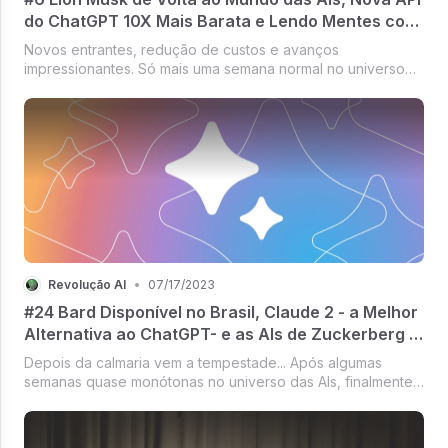
do ChatGPT 10X Mais Barata e Lendo Mentes com
AI
Novos entrantes, redução de custos e avanços
impressionantes. Só mais uma semana normal no universo
das Inteligências Artificiais Generativas!
Revolução AI
•
07/17/2023
#24 Bard Disponível no Brasil, Claude 2 - a Melhor
Alternativa ao ChatGPT- e as AIs de Zuckerberg e
Elon Musk
Depois da calmaria vem a tempestade... Após algumas
semanas quase monótonas no universo das AIs, finalmente
voltamos aos dias agitados. Na newsletter de hoje falamos
de algumas movimentações inter...