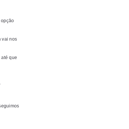
a opção
 vai nos
, até que
.
.
 seguimos