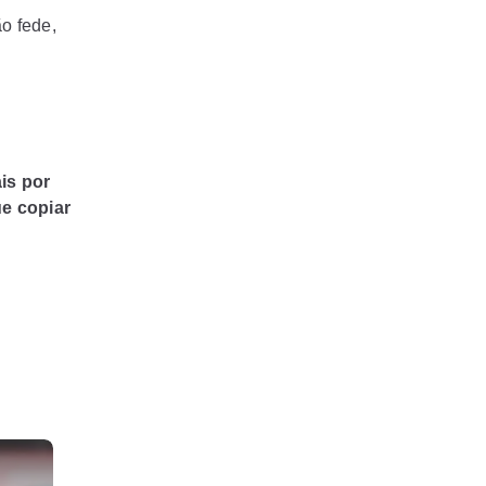
o fede,
is por
ue copiar