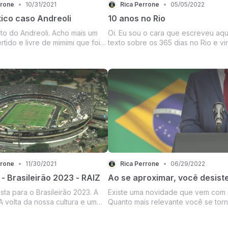
rrone
•
10/31/2021
Rica Perrone
•
05/05/2022
tico caso Andreoli
10 anos no Rio
to do Andreoli. Acho mais um
Oi. Eu sou o cara que escreveu aq
ertido e livre de mimimi que foi
texto sobre os 365 dias no Rio e vir
 pelo ambiente da bolha
virou música, quadro em bar, etc, et
e/ou um cara que prefere puxar
sa do que ser quem de fato é.
 nem sei de quem se trata.
rrone
•
11/30/2021
Rica Perrone
•
06/29/2022
- Brasileirão 2023 - RAIZ
Ao se aproximar, você desist
ta para o Brasileirão 2023. A
Existe uma novidade que vem com 
A volta da nossa cultura e um
Quanto mais relevante você se torn
e um futebol perdido.
se aproximam de você. E quanto ma
acesso você tem, mais informaçõe