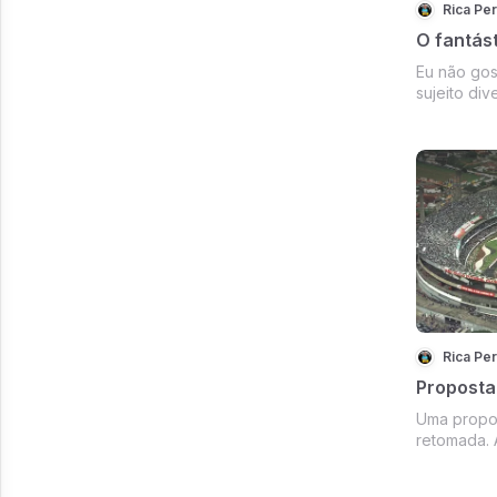
Rica Pe
O fantás
Eu não gos
sujeito div
doutrinado
artística 
saco da ca
Ou era. Já
Rica Pe
Proposta 
Uma propos
retomada. 
recomeço d