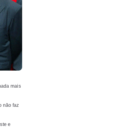
 nada mais
o não faz
ste e