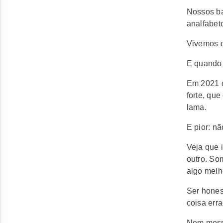
Nossos ba
analfabet
Vivemos d
E quando 
Em 2021 o
forte, que
lama.
E pior: n
Veja que 
outro. So
algo melh
Ser hones
coisa err
Nem mesmo