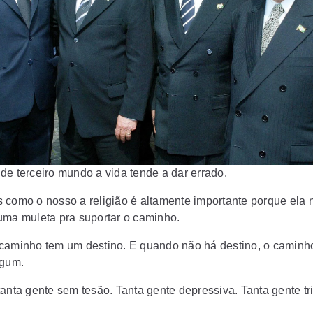
de terceiro mundo a vida tende a dar errado.
 como o nosso a religião é altamente importante porque ela
uma muleta pra suportar o caminho.
caminho tem um destino. E quando não há destino, o caminh
lgum.
anta gente sem tesão. Tanta gente depressiva. Tanta gente tri