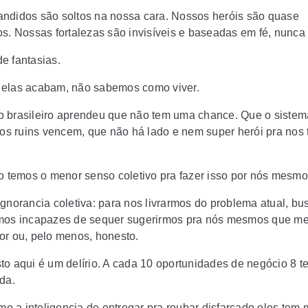
ndidos são soltos na nossa cara. Nossos heróis são quase
os. Nossas fortalezas são invisíveis e baseadas em fé, nunca 
e fantasias.
elas acabam, não sabemos como viver.
 brasileiro aprendeu que não tem uma chance. Que o sistem
 os ruins vencem, que não há lado e nem super herói pra nos t
ão temos o menor senso coletivo pra fazer isso por nós mesm
ignorancia coletiva: para nos livrarmos do problema atual, b
mos incapazes de sequer sugerirmos pra nós mesmos que m
or ou, pelo menos, honesto.
to aqui é um delírio. A cada 10 oportunidades de negócio 8 
ada.
 a inteligencia de entregar pra roubar disfarçado eles tem 