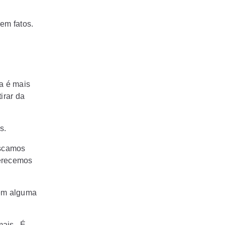
em fatos.
a é mais
irar da
os.
uscamos
erecemos
tem alguma
mais. É