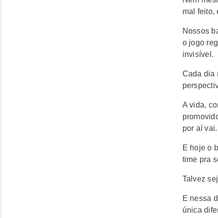
mal feito,
Nossos ba
o jogo reg
invisível.
Cada dia 
perspecti
A vida, co
promovido
por aí va
E hoje o b
time pra 
Talvez se
E nessa d
única dif