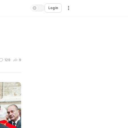
Login
129
9