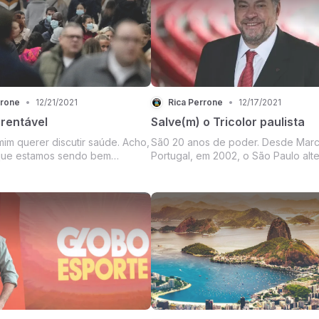
rrone
•
12/21/2021
Rica Perrone
•
12/17/2021
 rentável
Salve(m) o Tricolor paulista
im querer discutir saúde. Acho,
Sã0 20 anos de poder. Desde Marc
 que estamos sendo bem
Portugal, em 2002, o São Paulo alt
m fazer isso diariamente há 2
presidentes que fazem parte do m
des sociais.
grupo.