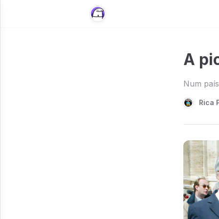
A pi
Num país 
Rica 