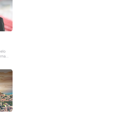
elo
erna
esmo