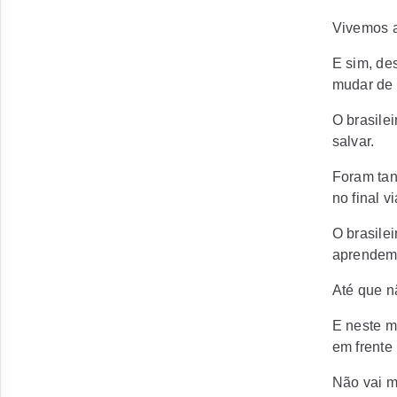
Vivemos a
E sim, de
mudar de 
O brasile
salvar.
Foram tant
no final 
O brasilei
aprendemo
Até que 
E neste m
em frente 
Não vai me