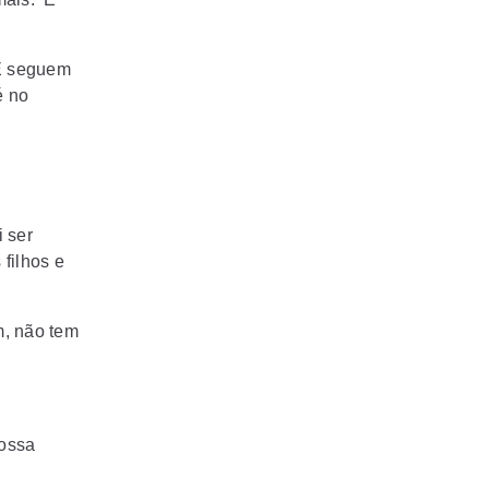
 E seguem
é no
i ser
filhos e
m, não tem
nossa