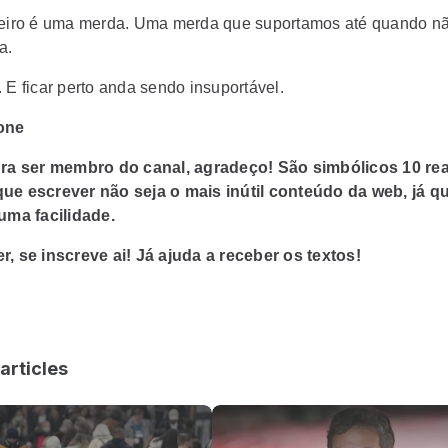
leiro é uma merda. Uma merda que suportamos até quando nã
a.
 E ficar perto anda sendo insuportável.
one
pra ser membro do canal, agradeço! São simbólicos 10 rea
ue escrever não seja o mais inútil conteúdo da web, já q
 uma facilidade.
r, se inscreve ai! Já ajuda a receber os textos!
articles