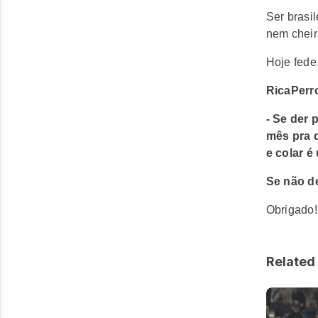
Ser brasi
nem cheir
Hoje fede.
RicaPerr
- Se der 
mês pra q
e colar é
Se não de
Obrigado!
Related 