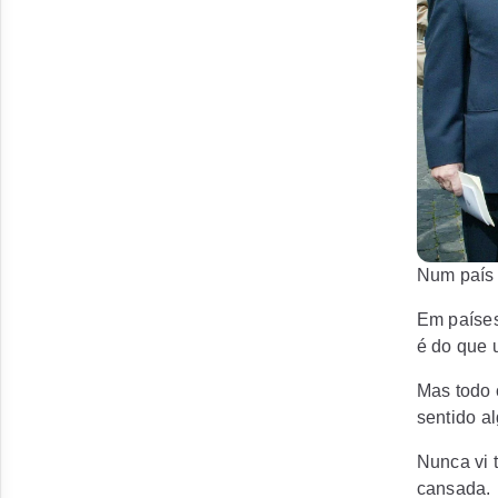
Num país 
Em países
é do que 
Mas todo 
sentido a
Nunca vi t
cansada.