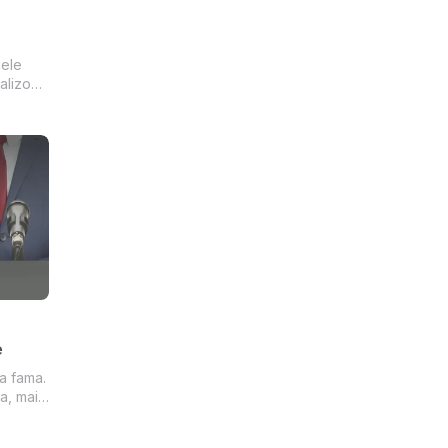
uele
alizou,
c, etc.
e
a fama.
a, mais
is
s voce