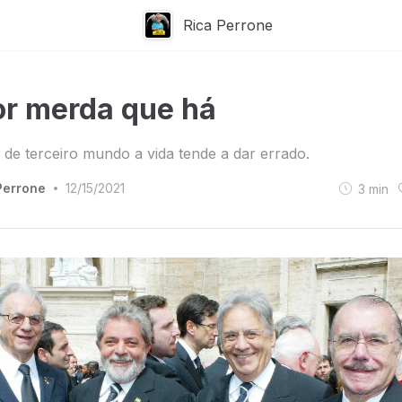
Rica Perrone
or merda que há
de terceiro mundo a vida tende a dar errado.
Perrone
12/15/2021
3
min
•