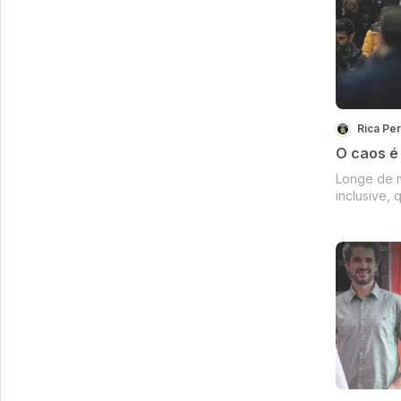
Rica Pe
O caos é
Longe de m
inclusive,
abusados e
anos em re